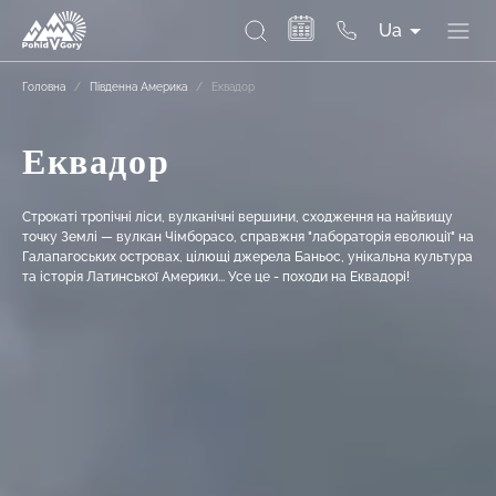
Ua
Головна
/
Південна Америка
/
Еквадор
Еквадор
Строкаті тропічні ліси, вулканічні вершини, сходження на найвищу
точку Землі — вулкан Чімборасо, справжня "лабораторія еволюції" на
Галапагоських островах, цілющі джерела Баньос, унікальна культура
та історія Латинської Америки... Усе це - походи на Еквадорі!