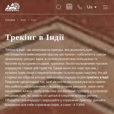
Ua
Головна
/
Азія
/
Індія
Трекінг в Індії
Трекінг в Індії - це захоплююча пригода, яка дозволить вам
насолодитися неймовірною красою цієї країни і побачити її в зовсім
незвичному ракурсі. Індія, зі своїми розмаїтими пейзажами та
багатим культурним спадком, пропонує безліч мальовничих гірських
маршрутів і треків для туристів. Однак мало хто знає про них, і
асоціює Індію лише з перенаселенням та культурою індуїзму. На цій
сторінці ми зібрали для вас найцікавіші маршрути для
трекінгу в Індії
.
Подорожі організовані так, щоб ви могли насолоджуватися горами
без зайвого навантаження — жодних важких рюкзаків, лише легкі
наплічники. Кожну групу веде наш досвідчений турлідер у супроводі
місцевих гідів, які знають усі деталі й секретні куточки регіону.
Обирайте свій маршрут і вирушайте у справжню пригоду! Давайте
відкриємо для себе справжню Індію, а саме - її ГОРИ!