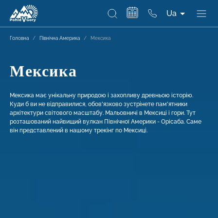
Ua
Головна
/
Північна Америка
/
Мексика
Мексика
Мексика має унікальну природою і захопл
иву
древньою історію.
Куди б ви не відправилися, обов'язково зустрінете пам'ятники
архітектури світового масштабу. Мальовничі в Мексиці і гори. Тут
розташований найвищий вулкан Північної Америки - Орісаба. Саме
він представлений в нашому трекінг по Мексиці.