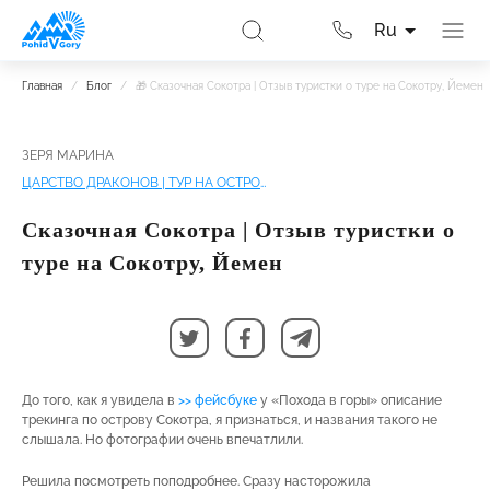
Ru
Главная
/
Блог
/
🎁 Сказочная Сокотра | Отзыв туристки о туре на Сокотру, Йемен
ЗЕРЯ МАРИНА
ЦАРСТВО ДРАКОНОВ | ТУР НА ОСТРОВ СОКОТРА
Сказочная Сокотра | Отзыв туристки о
туре на Сокотру, Йемен
До того, как я увидела в
>> фейсбуке
у «Похода в горы» описание
трекинга по острову Сокотра, я признаться, и названия такого не
слышала. Но фотографии очень впечатлили.
Решила посмотреть поподробнее. Сразу насторожила