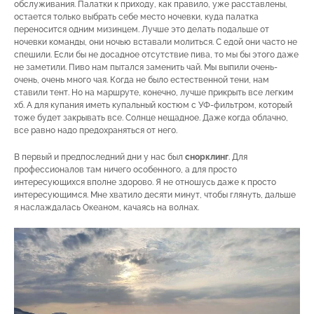
обслуживания. Палатки к приходу, как правило, уже расставлены,
остается только выбрать себе место ночевки, куда палатка
переносится одним мизинцем. Лучше это делать подальше от
ночевки команды, они ночью вставали молиться. С едой они часто не
спешили. Если бы не досадное отсутствие пива, то мы бы этого даже
не заметили. Пиво нам пытался заменить чай. Мы выпили очень-
очень, очень много чая. Когда не было естественной тени, нам
ставили тент. Но на маршруте, конечно, лучше прикрыть все легким
хб. А для купания иметь купальный костюм с УФ-фильтром, который
тоже будет закрывать все. Солнце нещадное. Даже когда облачно,
все равно надо предохраняться от него.
В первый и предпоследний дни у нас был
снорклинг
. Для
профессионалов там ничего особенного, а для просто
интересующихся вполне здорово. Я не отношусь даже к просто
интересующимся. Мне хватило десяти минут, чтобы глянуть, дальше
я наслаждалась Океаном, качаясь на волнах.