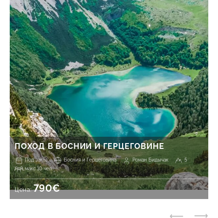
ПОХОД В БОСНИИ И ГЕРЦЕГОВИНЕ
Под заказ
Босния и Герцеговина
Роман Бидычак
5
макс 10 чел.
790€
Цена: