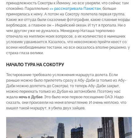
принадлежность Сокотры к Йемену, но все уверяли, что сейчас там
спокойно. Параллельно
>> рассматривала Пакистан
, больше
примерялась к нему. А потом на Сокотру полетела первая группа.
Какие же оттуда были сказочные фотографии, какие славные морды
верблюдов, а главное он – Индийский океан. И тут я пропала. Ни о
чем другом уже не думалось. Менеджер Наташа терпеливо
отвечала на миллион моих вопросов, а их количество в нынешних
условиях удваивается. Казалось, что невозможно пройти квест со
всеми необходимыми тестами, но все оказалось вполне решаемо, у
страха глаза велики.
НАЧАЛО ТУРА НА СОКОТРУ
Тестирование требовало усложнения маршрута долета. Если
раньше можно было прилететь сразу в Абу-Даби (а только из Абу-
Даби можно долететь до Сокотры), то теперь Абу-Даби закрыт,
можно переехать только из Дубая на автомобиле. Поэтому нас
ждала
ночь в Дубае
. Это было мое первое посещение ОАЭ. Надо
сказать, они произвели на меня впечатление. И очень неплохо, что
вышел такой маршрут, я убила двух зайцев.