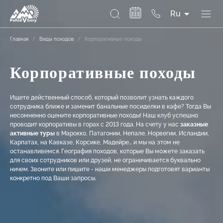
Ru
Главная
/
Виды походов
/
Корпоративные походы
Корпоративные походы
Ищете действенный способ, который позволит узнать каждого
сотрудника ближе и заменит банальные посиделки в кафе? Тогда Вы
несомненно оцените корпоративные походы!
Наш клуб успешно
проводит корпоративы в горах с 2013 года. На счету у нас
заказные
активные туры
в Марокко, Патагонии, Непале, Норвегии, Исландии,
Карпатах, на Кавказе, Корсике, Мадейре… и мы на этом не
останавливемся. География походов, которые Вы можете заказать
для своих сотрудников или друзей, не ограничивается буквально
ничем. Звоните или пишите - наши менеджеры подготовят варианты
конкретно под Ваши запросы.