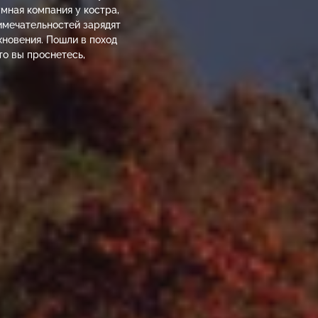
мная компания у костра,
имечательностей зарядят
хновения. Пошли в поход
то вы проснетесь,