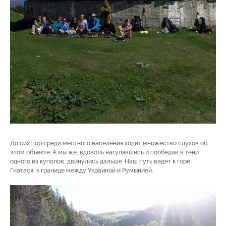
До сих пор среди местного населения ходит множество слухов об
этом объекте. А мы же, вдоволь нагулявшись и пообедав в тени
одного из куполов, двинулись дальше. Наш путь ведет к горе
Гнатася, к границе между Украиной и Румынией.