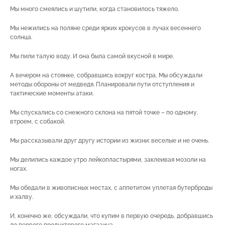
Мы много смеялись и шутили, когда становилось тяжело.
Мы нежились на поляне среди ярких крокусов в лучах весеннего
солнца.
Мы пили талую воду. И она была самой вкусной в мире.
А вечером на стоянке, собравшись вокруг костра, Мы обсуждали
методы обороны от медведя. Планировали пути отступления и
тактические моменты атаки.
Мы спускались со снежного склона на пятой точке – по одному,
втроем, с собакой.
Мы рассказывали друг другу истории из жизни: веселые и не очень.
Мы делились каждое утро лейкопластырями, заклеивая мозоли на
ногах.
Мы обедали в живописных местах, с аппетитом уплетая бутерброды
и халву.
И, конечно же, обсуждали, что купим в первую очередь, добравшись