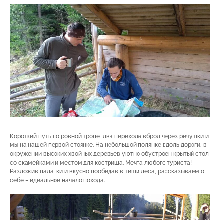
Короткий путь по ровной тропе, два перехода вброд через речушки и
мы на нашей первой стоянке. На небольшой полянке вдоль дороги, в
окружении высоких хвойных деревьев уютно обустроен крытый стол
со скамейками и местом для кострища. Мечта любого туриста!
Разложив палатки и вкусно пообедав в тиши леса, рассказываем о
себе – идеальное начало похода.