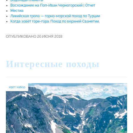
Водопады планеты
Восхождение на Поп-Иван Черногорский | Отчет
Местиа
Ликийская тропа — горно-морской поход по Турции
Когда зовёт горе-гора. Поход по верхней Сванетии.
ОПУБЛИКОВАНО 26 ИЮНЯ 2018
Интересные походы
идет набор