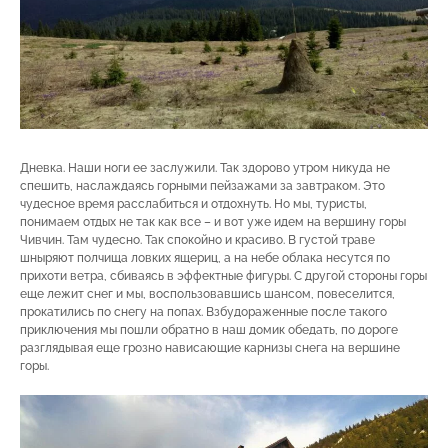
Дневка. Наши ноги ее заслужили. Так здорово утром никуда не
спешить, наслаждаясь горными пейзажами за завтраком. Это
чудесное время расслабиться и отдохнуть. Но мы, туристы,
понимаем отдых не так как все – и вот уже идем на вершину горы
Чивчин. Там чудесно. Так спокойно и красиво. В густой траве
шныряют полчища ловких ящериц, а на небе облака несутся по
прихоти ветра, сбиваясь в эффектные фигуры. С другой стороны горы
еще лежит снег и мы, воспользовавшись шансом, повеселится,
прокатились по снегу на попах. Взбудораженные после такого
приключения мы пошли обратно в наш домик обедать, по дороге
разглядывая еще грозно нависающие карнизы снега на вершине
горы.