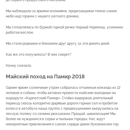
до первого продуктового магазина.
Мы наблюдали за яркими молниями, прорезавшими темно-синее
небо над горами с нашего уютного домика.
Мы сплавлялись по бурной горной речке Черный Черемош, усиленно
работая веслом.
Мы стали родными и близкими друг другу за эти девять дней.
Как же это получилось? В чем секрет?
Начну сначала.
Майский поход на Памир 2018
Одним ярким солнечным утром собралась отчаянная команда из 12
человек и собаки, чтобы активно провести майские выходные на
маршруте «Карпатский Памир». Стойко выдержав длительный
переезд сквозь колоритно дырявые дороги горных сел и пробитое
колесо в автобусе наша группа с предвкушением выгрузились на
лесную поляну со своими рюкзаками. Прощай, цивилизация! Мы
более не нуждаемся в серых и пыльных городах. Нас ждут
невероятные приключения в самом сердце диких буковинских гор.