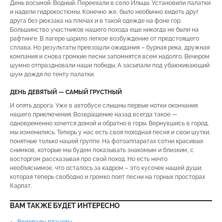
День восьмой. Водный. Переехали в село Ильцы. Установили палатки
и надели гидрокостюмы. Конечно же, было необычно видеть друг
друга без рюкзака на плечах и в такой одежде на фоне гор.
Большинство участников нашего похода еще никогда не были на
рафтинге. В лагере царило легкое возбуждение от предстоящего
сплава. Но результаты превзошли ожидания – бурная река, дружная
компания и снова громкие песни запомнятся всем надолго. Вечером
шумно отпраздновали наши победы. А засыпали под убаюкивающий
шум дождя по тенту палатки.
ДЕНЬ ДЕВЯТЫЙ — САМЫЙ ГРУСТНЫЙ
И опять дорога. Уже в автобусе слышны первые нотки окончания
нашего приключения. Возвращение назад всегда такое —
одновременно хочется домой и обратно в горы. Вернувшись в город,
мы изменились. Теперь у нас есть своя походная песня и свои шутки,
понятные только нашей группе. На фотоаппаратах сотни красивых
снимков, которые мы будем показывать знакомым и близким, с
восторгом рассказывая про свой поход. Но есть нечто
необъяснимое, что осталось за кадром – это кусочек нашей души,
которая теперь свободно и громко поет песни на горных просторах
Карпат.
ВАМ ТАКЖЕ БУДЕТ ИНТЕРЕСНО