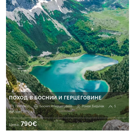
ПОХОД В БОСНИИ И ГЕРЦЕГОВИНЕ
Под заказ
Босния и Герцеговина
Роман Бидычак
5
макс 10 чел.
790€
Цена: