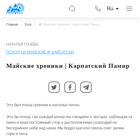
Ru
Главная
/
Блог
/
🎁 Майские хроники | Карпатский Памир
НАТАЛЬЯ ГОЧЕВА
ПОХОД НА МАЙСКИЕ 🌱 КАРПАТСКИЙ ПАМИР | ЧЕРНОГОРА-ЧИВЧИНЫ
Майские хроники | Карпатский Памир
Это был поход громких и веселых песен.
Это бы поход, где каждый вечер мы говорили о звездах, наблюдая за
ними и ведя постоянный спор о расположении созвездий на
бескрайнем небе над нами. Мы бодро шагали сквозь снег, речки,
горы и леса.