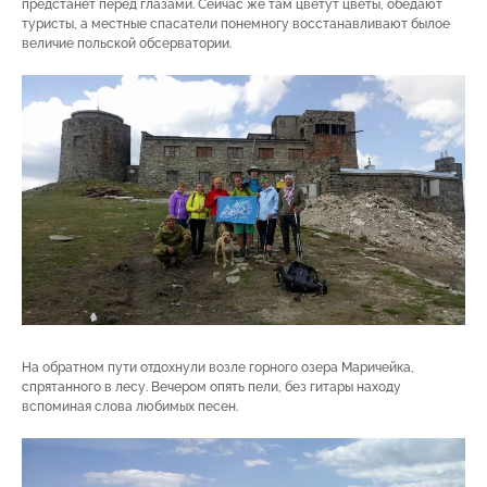
предстанет перед глазами. Сейчас же там цветут цветы, обедают
туристы, а местные спасатели понемногу восстанавливают былое
величие польской обсерватории.
На обратном пути отдохнули возле горного озера Маричейка,
спрятанного в лесу. Вечером опять пели, без гитары находу
вспоминая слова любимых песен.