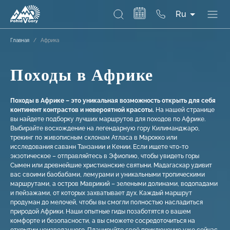
Ru
Главная
/
Африка
Походы в Африке
Походы в Африке – это уникальная возможность открыть для себя
континент контрастов и невероятной красоты.
На нашей странице
вы найдете подборку лучших маршрутов для походов по Африке.
Выбирайте восхождение на легендарную гору Килиманджаро,
трекинг по живописным склонам Атласа в Марокко или
исследования саванн Танзании и Кении. Если ищете что-то
экзотическое – отправляйтесь в Эфиопию, чтобы увидеть горы
Сымен или древнейшие христианские святыни. Мадагаскар удивит
вас своими баобабами, лемурами и уникальными тропическими
маршрутами, а остров Маврикий – зелеными долинами, водопадами
и пейзажами, от которых захватывает дух. Каждый маршрут
продуман до мелочей, чтобы вы смогли полностью насладиться
природой Африки. Наши опытные гиды позаботятся о вашем
комфорте и безопасности, а вы сможете сосредоточиться на