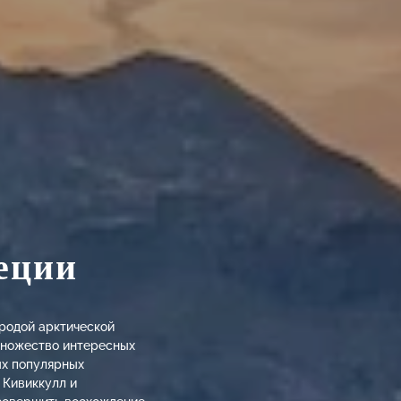
еции
иродой арктической
множество интересных
ых популярных
 Кивиккулл и