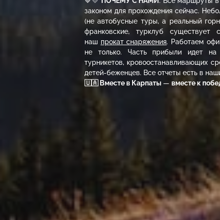
💙💛
ПОЧЕМУ С НАМИ
: Все маршруты в
законом для прохождения сейчас. Небо
(не автобусные туры, а реальный гор
франковские, турклуб существует 
наш
прокат снаряжения
. Работаем офи
не только. Часть прибыли идет на
турникетов, кровоостанавливающих сре
детей-беженцев. Все отчеты есть в наши
🇺🇦 Вместе в Карпаты
—
вместе к побе