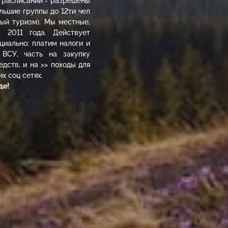
 расписании - разрешены
льшие группы до 12ти чел
ный туризм). Мы местные,
с 2011 года. Действует
циально: платим налоги и
 ВСУ, часть на закупку
дств, и на >> походы для
х соц сетях.
де!