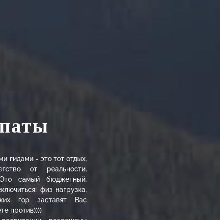
рпаты
 гидами - это тот отдых,
гство от реальности,
 Это самый бюджетный,
ключиться: физ нагрузка,
ких гор заставят Вас
е против))))