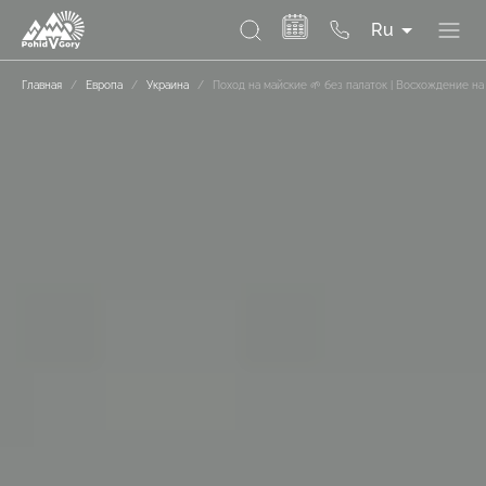
Ru
Главная
/
Европа
/
Украина
/
Поход на майские 🌱 без палаток | Восхождение на