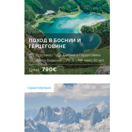
ПОХОД В БОСНИИ И
ГЕРЦЕГОВИНЕ
Под заказ
Босния и Герцеговина
Роман Бидычак
5
макс 10 чел.
790€
Цена:
гарантирован