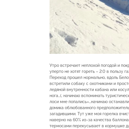
Утро встречает неплохой погодой и по
уперто не хотят гореть – 2:0 в пользу га
Переход прошел нормально, вдоль Бело
встретили собаку с охотниками и прост
ледяной внутренности кабана или косул
нога…(, начинаю вспоминать туристичес
лоси мне попались»…начинаю останавли
домика облюбованного предположитель
загадившими. Тут уже моя горелка вчи
наверно на 60% из-за качества баллона.
термосами перекусывает в кормушке дл