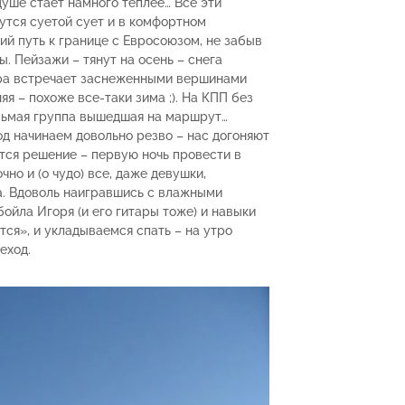
душе стает намного теплее… Все эти
утся суетой сует и в комфортном
й путь к границе с Евросоюзом, не забыв
. Пейзажи – тянут на осень – снега
ора встречает заснеженными вершинами
я – похоже все-таки зима ;). На КПП без
сьмая группа вышедшая на маршрут…
д начинаем довольно резво – нас догоняют
тся решение – первую ночь провести в
но и (о чудо) все, даже девушки,
а. Вдоволь наигравшись с влажными
йла Игоря (и его гитары тоже) и навыки
ся», и укладываемся спать – на утро
еход.