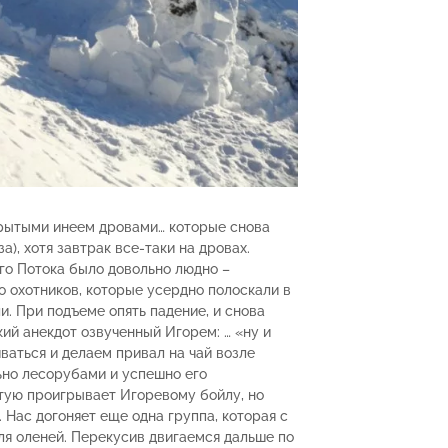
крытыми инеем дровами… которые снова
за), хотя завтрак все-таки на дровах.
го Потока было довольно людно –
о охотников, которые усердно полоскали в
и. При подъеме опять падение, и снова
кий анекдот озвученный Игорем: … «ну и
ваться и делаем привал на чай возле
но лесорубами и успешно его
стую проигрывает Игоревому бойлу, но
 Нас догоняет еще одна группа, которая с
я оленей. Перекусив двигаемся дальше по