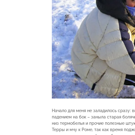
Начало для меня не заладилось сразу: 
падением на бок – заныла старая боляч
низ термобелья и прочие полезные штук
Терры и мчу к Роме, так как время под