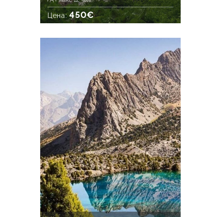
макс 12 чел.
450€
Цена: