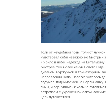
Толи от неудобной позы, толи от лунно
чувствовал себя неважно, но быстрый з
). Ярило в небе, надежда на Виталькину
быстрее, тем более канун Нового Года!
диваном, буржуйкой и тринажорным за
направлении Попа. Налегке хотелось да
подумав, поднимаемся на Берлибашку. В
зимы, и вернувшись к колыбе готовимся
встречаем с украшенной ёлкой, ложимся
цель путешествия…