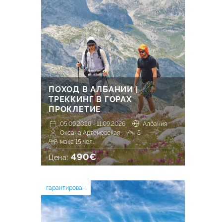
ПОХОД В АЛБАНИИ |
ТРЕККИНГ В ГОРАХ
ПРОКЛЕТИЕ
05.09.2026 - 11.09.2026
Албания
Оксана Артемовская
5
макс 15 чел.
490€
Цена:
гарантирован