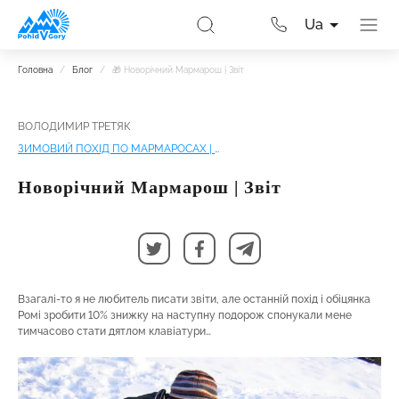
Ua
Головна
/
Блог
/
🎁 Новорічний Мармарош | Звіт
ВОЛОДИМИР ТРЕТЯК
ЗИМОВИЙ ПОХІД ПО МАРМАРОСАХ | ТРИ ВЕРШИНИ
Новорічний Мармарош | Звіт
Взагалі-то я не любитель писати звіти, але останній похід і обіцянка
Ромі зробити 10% знижку на наступну подорож спонукали мене
тимчасово стати дятлом клавіатури…