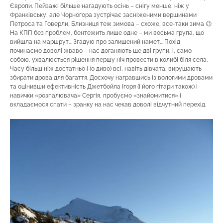
Європи. Пейзажі більше нагадують осінь – снігу менше, ніж у
Франківську, але Чорногора зустрічає засніженими вершинами
Петроса та Говерли, Близниця теж зимова – схоже, все-таки зима 😉
На КПП без проблем, бентежить лише одне – ми восьма група, що
вийшла на маршрут… Згадую про залишений намет… Похід
починаємо доволі жваво – нас доганяють ще дві групи, і, само
собою, ухвалюється рішення першу ніч провести в колибі біля села.
Часу більш ніж достатньо і (о диво) всі, навіть дівчата, вирушають
збирати дрова для багаття. Досхочу награвшись із вологими дровами
та оцінивши ефективність Джетбойла Ігоря (і його гітари також) і
навички «розпалювача» Сергія, пробуємо «знайомитися» і
вкладаємося спати – зранку на нас чекав доволі відчутний перехід.