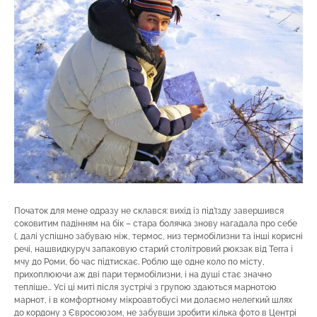
Початок для мене одразу не склався: вихід із під’їзду завершився
соковитим падінням на бік – стара болячка знову нагадала про себе
(, далі успішно забуваю ніж, термос, низ термобілизни та інші корисні
речі, нашвидкуруч запаковую старий столітровий рюкзак від Terra і
мчу до Роми, бо час підтискає. Роблю ще одне коло по місту,
прихоплюючи аж дві пари термобілизни, і на душі стає значно
тепліше… Усі ці миті після зустрічі з групою здаються марнотою
марнот, і в комфортному мікроавтобусі ми долаємо нелегкий шлях
до кордону з Євросоюзом, не забувши зробити кілька фото в Центрі