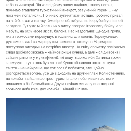
кабана чи козулі. Під час підйому знову падіння, і знову нога… (,
починаю згадувати туристичний анекдот, озвучений Ігорем: … «ну і
лосі мені попалися»… Починаю зупинятися частіше, і робимо привал
на чай біля хатинки, яку, ймовірно, облюбували лісоруби й успішно її
загадили. Тут уже мій пальник у чисту програє Ігоровому бойлу, але,
мабуть, на 60% через якість балона. Нас наздоганяє ще одна група,
яка з термосами перекушує в годівниці для оленів. Перекусивши,
рухаємося далі за маршрутом зимового походу на Мармарош,
поступово виходячи на потрібну висоту. На снігу спочатку помічаємо
сліди дрібного хижака – наймовірніше куниці, а далі – сліди вовка і
зайця (прямо як у мультфільмі), які ведуть до колиби. Хатинка трохи
засмучує – тут хтось був до нас! Кусок обпаленої покрівлі, купа
сміття – не найкраще, що хотілося б побачити, але щойно
розгорається вогонь, усе це відходить на другий план. Коли стемніло,
до колиби підійшли ще троє туристів, але, побачивши нас, вони
подалися в бік Берлибашки. Друга ночівля минає у спогляданні
зоряного неба крізь дах колиби… І нічний Піп Іван…