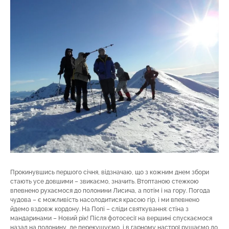
Прокинувшись першого січня, відзначаю, що з кожним днем збори
стають усе довшими – звикаємо, значить. Втоптаною стежкою
впевнено рухаємося до полонини Лисича, а потім і на гору. Погода
чудова – є можливість насолодитися красою гір, і ми впевнено
йдемо вздовж кордону. На Попі – сліди святкування: стіна з
мандаринами – Новий рік! Після фотосесії на вершині спускаємося
назад на полонину, де перекушуємо, і в гарному настрої рушаємо до