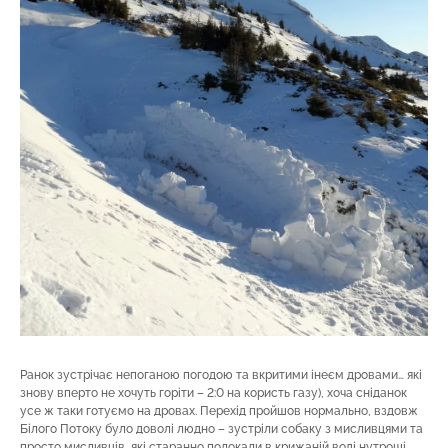
Ранок зустрічає непоганою погодою та вкритими інеєм дровами… які
знову вперто не хочуть горіти – 2:0 на користь газу), хоча сніданок
усе ж таки готуємо на дровах. Перехід пройшов нормально, вздовж
Білого Потоку було доволі людно – зустріли собаку з мисливцями та
просто мисливців, які старанно полокали в крижаній воді нутрощі