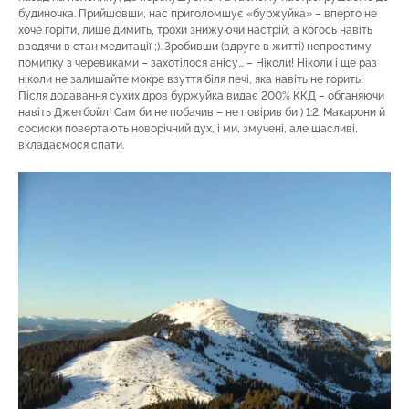
будиночка. Прийшовши, нас приголомшує «буржуйка» – вперто не
хоче горіти, лише димить, трохи знижуючи настрій, а когось навіть
вводячи в стан медитації ;). Зробивши (вдруге в житті) непростиму
помилку з черевиками – захотілося анісу… – Ніколи! Ніколи і ще раз
ніколи не залишайте мокре взуття біля печі, яка навіть не горить!
Після додавання сухих дров буржуйка видає 200% ККД – обганяючи
навіть Джетбойл! Сам би не побачив – не повірив би ) 1:2. Макарони й
сосиски повертають новорічний дух, і ми, змучені, але щасливі,
вкладаємося спати.