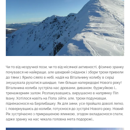
Чи то від незручної пози, чи то від місячної активності, фізично зранку
почувався не найкраще, але швидкий сніданок і збори трохи привели
до тями ). Ярило сяяло в небі, надія на Вітальчину колибу в серці
змушувала рухатися швидше, тим більше напередодні Нового року!
Вітальчина колиба зустріла нас дровами, диваном, буржуйкою і…
тренажерним залом. Розпакувавшись, вирушаємо в напрямку Піп
Івану. Хотілося навіть на Попа зійти, але, трохи подумавши,
піднімаємося на Берлибашку. Як для зими, усе пройшло доволі легко,
і, повернувшись до колиби, готуємося до зустрічі Нового року. Новий
Рік зустрічаємо з прикрашеною ялинкою, згодом вкладаємося спати,
адже зранку на нас чекала головна мета подорожі…