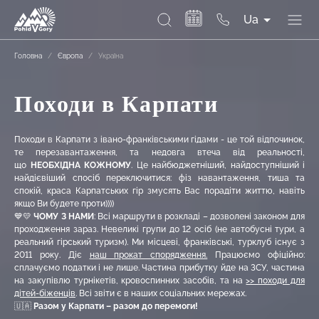
Ua
Головна
/
Європа
/
Україна
Походи в Карпати
Походи в Карпати з івано-франківськими гідами - це той відпочинок,
те перезавантаження, та недовга втеча від реальності,
що
НЕОБХІДНА КОЖНОМУ
. Це найбюджетніший, найдоступніший і
найдієвіший спосіб переключитися: фіз навантаження, тиша та
спокій, краса Карпатських гір змусять Вас порадіти життю, навіть
якщо Ви будете проти))))
💙💛
ЧОМУ З НАМИ
: Всі маршрути в розкладі – дозволені законом для
проходження зараз. Невеликі групи до 12 осіб (не автобусні тури, а
реальний гірський туризм). Ми місцеві, франківські, турклуб існує з
2011 року. Діє
наш прокат спорядження.
Працюємо офіційно:
сплачуємо податки і не лише. Частина прибутку йде на ЗСУ, частина
на закупівлю турнікетів, кровоспинних засобів, та на
>> походи для
дітей-біженців
. Всі звіти є в наших соціальних мережах.
🇺🇦
Разом у Карпати – разом до перемоги!