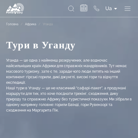
Ua
Головна
/
Африка
/
Уганда
Тури в Уганду
Уганда — це одна з найменш розкручених, але водночас
найсильніших країн Африки для справжніх мандрівників. Тут немає
масового туризму, зате є те, заради чого люди летять на інший
континент: гірські горили, дикі джунглі, високі гори та відчуття
експедиції.
Наші тури в Уганду — це не класичний “сафарі-пакет”, а продумані
маршрути для тих, хто хоче поєднати трекінг, сходження, дику
природу та справжню Африку без туристичної показухи. Ми зібрали в
одному напрямку головне: горили Бвінді, гори Рувензорі та
сходження на Маргарита Пік.