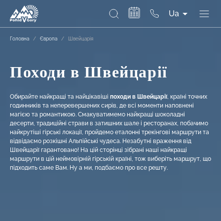
Ua
Головна
/
Європа
/
Швейцарія
Походи в Швейцарії
Обирайте найкращі та найцікавіші
походи в Швейцарії
, країні точних
годинників та неперевершених сирів, де всі моменти наповнені
магією та романтикою. Смакуватимемо найкращі шоколадні
десерти, традиційні страви в затишних шале і ресторанах, побачимо
найкрутіші гірські локації, пройдемо еталонні трекінгові маршрути та
відвідаємо розкішні Альпійські чудеса. Незабутні враження від
Швейцарії гарантовано! На цій сторінці зібрані наші найкращі
маршрути в цій неймовірній гірській країні, тож виберіть маршрут, що
підходить саме Вам. Ну а ми, подбаємо про все решту.