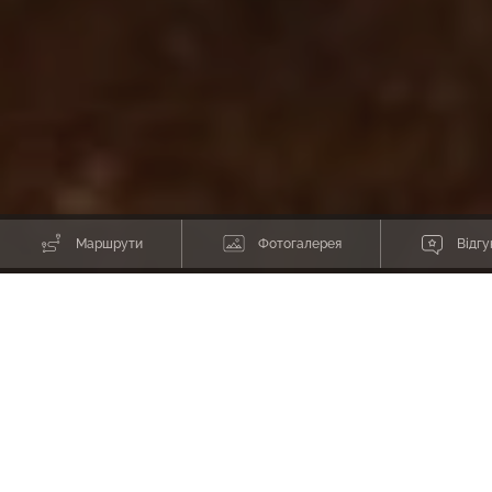
Маршрути
Фотогалерея
Відгу
Новорічні походи
2027