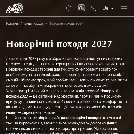
Ua
Головна
/
Види походів
/
Новорічні походи 2027
Новорічні походи 2027
Для зустрічі 2027 року ми обрали найцікавіші з доступних гірських
маршрутів світу — на 100% перевірених і на 200% захопливих. Наші
Новорічні походи
створені для тих, хто хоче провести свято по-
особливому: не за телевізором, а серед гір, природи та справжніх
емоцій. Обирайте трек, який зробить ваш Новий рік саме таким, як ви
хочете — незабутнім, яскравим і по-справжньому вашим.
Хочеш зустріти Новий рік не за столом, а під зорями?
Новорічні
походи 2027
— це світанки над хребтами, гарячий чай у гірському
притулку, теплий сміх у компанії людей, з якими легко, комфортно та
цікаво. У цю мить ти відчуваєш, що початок року може бути зовсім
іншим — справжнім і живим.
На цій сторінці ми зібрали
найкращі новорічні походи
як в Україні,
так і за кордоном: від легких зимових мандрівок до повноцінних
гірських експедицій для тих, хто мріє про пригоди. Ми досконало