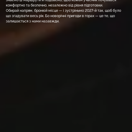
знаємо ці маршрути й подбаємо, щоб кожен учасник почувався
комфортно та безпечно, незалежно від рівня підготовки.
Обирай напрям, бронюй місце — і зустріньмо 2027-й так, щоб було
що згадувати весь рік. Бо новорічні пригоди в горах — це те, що
залишається з нами назавжди.