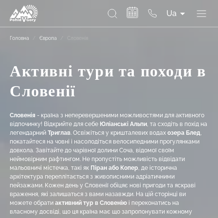
Ua
Головна
/
Європа
/
Словенія
Активні тури та походи в
Словенії
Словенія
- країна з неперевершеними можливостями для активного
відпочинку! Відкрийте для себе
Юліанські Альпи
, та сходіть в похід на
легендарний
Триглав
. Освіжіться у кришталевих водах
озера Блед
,
покатайтеся на човні і насолодіться велосипедними прогулянками
довкола. Завітайте до чарівної долини Соча, відомої своїм
неймовірним рафтингом. Не пропустіть можливість відвідати
мальовничі містечка, такі як
Піран або Копер
, де історична
архітектура переплітається з живописними адріатичними
пейзажами. Кожен день у Словенії обіцяє нові пригоди та яскраві
враження, які залишаться з вами назавжди. На цій сторінці ви
можете обрати
активний тур в Словенію
і переконатись на
власному досвіді, що ця країна має що запропонувати кожному