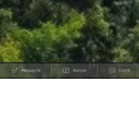
Маршрути
Відгуки
Статті
Тури в Словенії
Розклад турів в Словенії в 2026 році разом з клубом Pohid V Gory.
Також можливе замовлення індивідуальних походів в зручні для вас
дати.