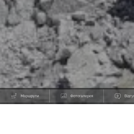
Маршрути
Фотогалерея
Відгу
Походи в Піренеях