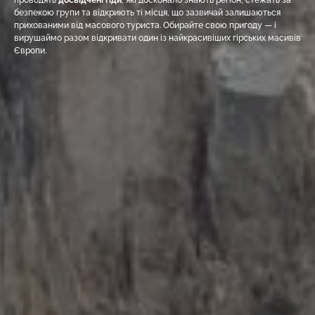
проводять
досвідчені гіди
, які досконало знають регіон, стежать за
безпекою групи та відкриють ті місця, що зазвичай залишаються
прихованими від масового туриста. Обирайте свою пригоду — і
вирушаймо разом відкривати один із найкрасивіших гірських масивів
Європи.