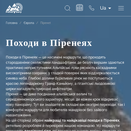
Ua
Головна
/
Європа
/
Піренеї
Походи в Піренеях
Походи в Піренеях — це насичені маршрути, що проходять
стародавніми скелястими ландшафтами, де безліч вершин здаються
практично неприступними. Альпійські луки рясніють каскадними
високогірними озерами, у гладкій поверхні яких віддзеркалюється
синява неба. Глибокі долини бурхливих річок не поступаються
красою легендарному Гранд-Каньйону, а гігантські льодовикові
цирки нагадують природні амфітеатри.
Піренеї — це дике поєднання альпійської величі та
середземноморського характеру, місце, де кожен крок відкриває
нову панораму. Тут ви знайдете як складні високогірні переходи, так і
комфортні маршрути для любителів мандрівок без зайвого
навантаження.
На цій сторінці зібрані
найкращі та найцікавіші походи в Піренеях
,
ретельно розроблені й перевірені нашою командою. Усі маршрути