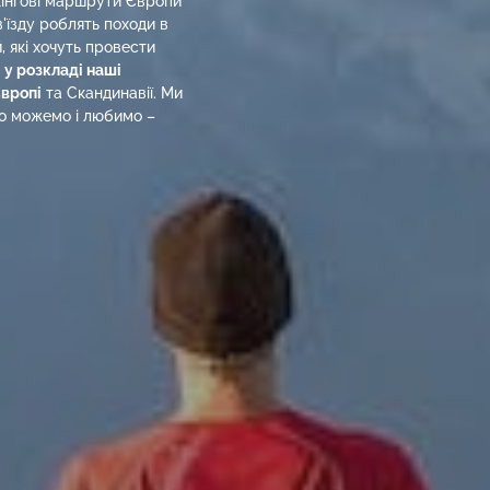
кінгові маршрути Європи
в'їзду роблять походи в
 які хочуть провести
з
у розкладі наші
Європі
та Скандинавії. Ми
що можемо і любимо –