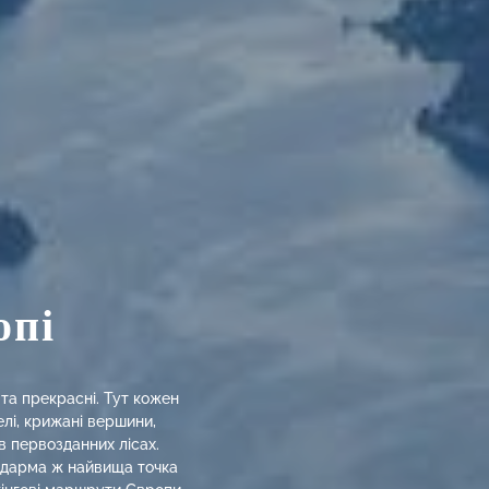
опі
 та прекрасні. Тут кожен
елі, крижані вершини,
в первозданних лісах.
 дарма ж найвища точка