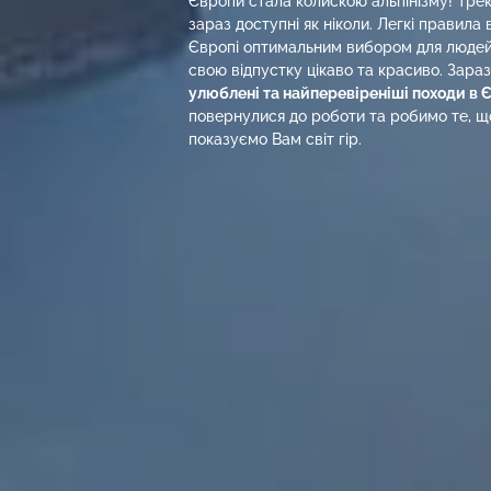
Європи стала колискою альпінізму! Тре
зараз доступні як ніколи. Легкі правила 
Європі оптимальним вибором для людей,
свою відпустку цікаво та красиво. Зара
улюблені та найперевіреніші походи в 
повернулися до роботи та робимо те, 
показуємо Вам світ гір.