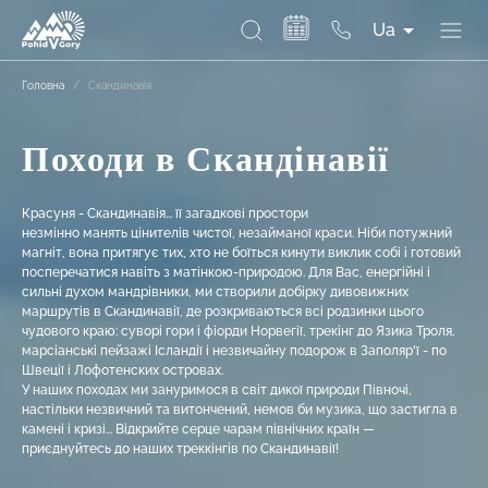
Ua
Головна
/
Скандинавія
Походи в Скандінавії
Красуня -
Скандинавія... її загадкові простори
незмінно
манять
цінителів чистої, незайманої краси. Ніби потужний
магніт, вона
притягує
тих, хто не боїться кинути виклик собі і готовий
посперечатися навіть з матінкою-природою. Для Вас, енергійні і
сильні духом мандрівники, ми
створили
добірку дивовижних
маршрутів в Скандинавії, де розкриваються всі родзинки цього
чудового краю: суворі гори і фіорди Норвегії, трекінг до
Язика
Троля,
марсіанські пейзажі Ісландії і незвичайну подорож в Заполяр'ї - по
Швеції і Лофотенских остров
ах
.
У наших походах ми зануримося в світ дикої природи Півночі,
настільки незвичний та витончений, немов би музика, що застигла в
камені і кризі... Відкрийте серце чарам північних країн —
приєднуйтесь до наших треккінгів по Скандинавії!