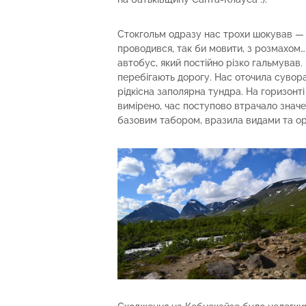
Стокгольм одразу нас трохи шокував — 
проводився, так би мовити, з розмахом…
автобус, який постійно різко гальмував. 
перебігають дорогу. Нас оточила сувора
рідкісна заполярна тундра. На горизонті
вимірено, час поступово втрачало значен
базовим табором, вразила видами та орг