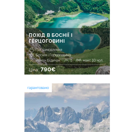
ПОХІД В БОСНІЇ І
ГЕРЦОГОВИНІ
Під замовлення
Боснія і Герцоговина
Роман Бідичак
5
макс 10 чол.
790€
Ціна:
гарантовано