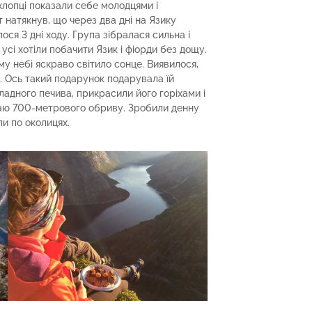
хлопці показали себе молодцями і
натякнув, що через два дні на Язику
ося 3 дні ходу. Група зібралася сильна і
усі хотіли побачити Язик і фіорди без дощу.
у небі яскраво світило сонце. Виявилося,
. Ось такий подарунок подарувала їй
оладного печива, прикрасили його горіхами і
краю 700-метрового обриву. Зробили денну
и по околицях.