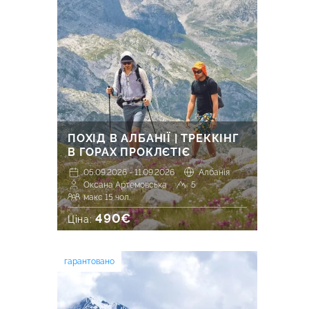
ПОХІД В АЛБАНІЇ | ТРЕККІНГ
В ГОРАХ ПРОКЛЄТІЄ
05.09.2026 - 11.09.2026
Албанія
Оксана Артемовська
5
макс 15 чол.
490€
Ціна:
гарантовано