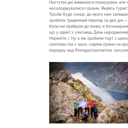
Наступні дні виявилися похмурими, але 
насолоджувалися горами. Якийсь турист 
Тролів буде сонце, до якого нам залишал
зробила триденний перехід за два дні — 
Коли ми прийшли до язика, в безхмарном
що у однієї з учасниць День народження
Норвегія ;). Ну а ми зробили торт з шок
святково їли з чаєм, сидячи прямо на 
перерву над Рінгедалсватнетом, погулял