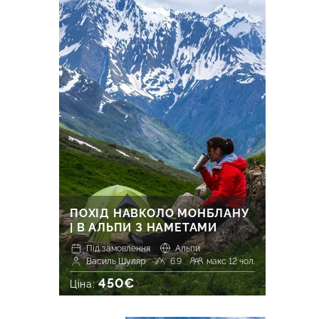
ПОХІД НАВКОЛО МОНБЛАНУ
| В АЛЬПИ З НАМЕТАМИ
Під замовлення
Альпи
Василь Шуляр
6.9
макс 12 чол.
450€
Ціна: