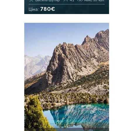
Василь Шуляр
4.1
макс 10 чол.
780€
Ціна: