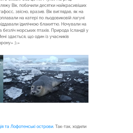
пляжу Вік, побачили десятки найкрасивіших
афосс, звісно, вразив. Вік виглядав, як на
 поплавали на катері по льодовиковій лагуні
 віддавали ідилічною блакиттю. Ночували на
а безліч морських птахів. Природа Ісландії у
ені здається, що один із учасників
рону» ;).»
ія та Лофотенські острови
. Так-так, ходили