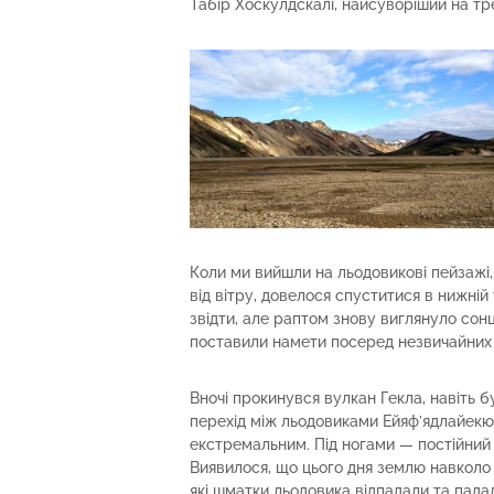
Табір Хоскулдскалі, найсуворіший на тре
Коли ми вийшли на льодовикові пейзажі
від вітру, довелося спуститися в нижній 
звідти, але раптом знову виглянуло сонц
поставили намети посеред незвичайних к
Вночі прокинувся вулкан Гекла, навіть 
перехід між льодовиками Ейяф’ядлайек
екстремальним. Під ногами — постійний т
Виявилося, що цього дня землю навколо
які шматки льодовика відпадали та падали