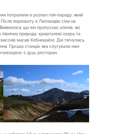
ми потрапили в розпал гей-параду, який
 Після перельоту в Лапландію сіли на
Виявилося, що він пропускає оленів, які
 північна природа: кришталеві озера та
 височів масив Кебнекайзе. Дні тягнулись
ня. Гірська станція, яка слугувала нам
анізацією: є душ, ресторан.