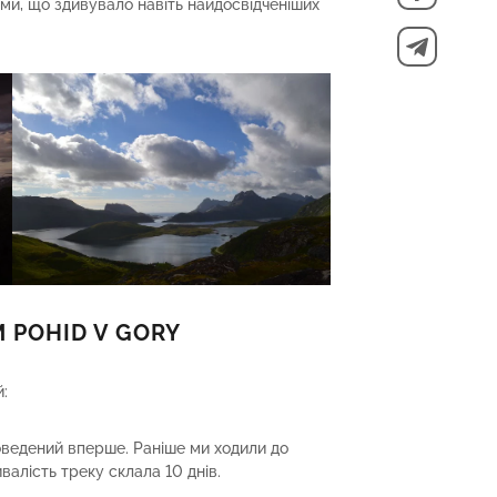
и, що здивувало навіть найдосвідченіших
 POHІD V GORY
:
ведений вперше. Раніше ми ходили до
валість треку склала 10 днів.