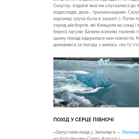
Скоугау, вздовж якої ми спускалися до 
водоспадів, двох-, трьохкаскадних. Скоуг
картинці, група була в захваті ;). Потім
серед айсбергів, які блищали на сонці і
березі лагуни. Бачили колонію тюленів т
цьому поході відкрилася нам повністю. М
домовився за погоду з кимось «по ту сто
ПОХІД У СЕРЦЕ ПІВНОЧІ
«Запустили похід у Заполяр’я —
Лапланд
на батьківщину Санта-Клауса :).