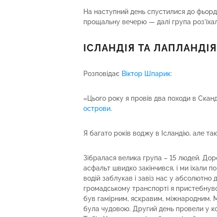
На наступний день спустилися до фьорд
прощальну вечерю — далі група роз’їхал
ІСЛАНДІЯ ТА ЛАПЛАНДІЯ
Розповідає
Віктор Шпарик
:
«Цього року я провів два походи в Сканд
острови
.
Я багато років воджу в Ісландію, але та
Зібралася велика група – 15 людей. Доро
асфальт швидко закінчився, і ми їхали по
водій заблукав і завіз нас у абсолютно д
громадському транспорті я пристебнувся
був гамірним, яскравим, міжнародним. 
була чудовою. Другий день провели у ко