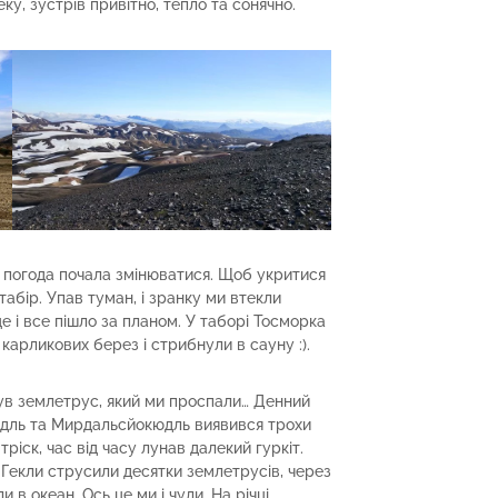
ку, зустрів привітно, тепло та сонячно.
, погода почала змінюватися. Щоб укритися
табір. Упав туман, і зранку ми втекли
е і все пішло за планом. У таборі Тосморка
арликових берез і стрибнули в сауну :).
був землетрус, який ми проспали… Денний
юдль та Мирдальсйокюдль виявився трохи
ріск, час від часу лунав далекий гуркіт.
 Гекли струсили десятки землетрусів, через
 в океан. Ось це ми і чули. На річці