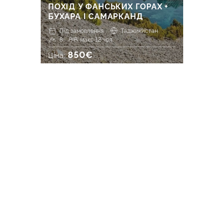
ПОХІД У ФАНСЬКИХ ГОРАХ +
БУХАРА І САМАРКАНД
Під замовлення
Таджикистан
8
макс 12 чол.
850€
Ціна: