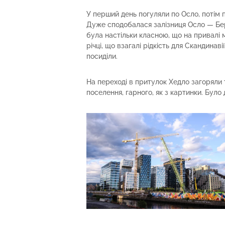
У перший день погуляли по Осло, потім 
Дуже сподобалася залізниця Осло — Бе
була настільки класною, що на привалі 
річці, що взагалі рідкість для Скандинав
посиділи.
На переході в притулок Хедло загоряли т
поселення, гарного, як з картинки. Було