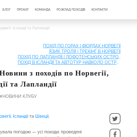
БЛОГ
ПРОКАТ
КОМАНДА
РОЗКЛАД ПОХОДІВ
КОНТАКТИ
рвегії, Ісландії та Лапландії
ПОХІД ПО ГОРАХ І ФІОРДАХ НОРВЕГІЇ
ЯЗИК ТРОЛЯ | ТРЕКІНГ В НОРВЕГІЇ
ПОХІД ПО ЛАПЛАНДІЇ І ЛОФОТЕНСЬКИХ ОСТРОВАХ
ПОХІД В ІСЛАНДІЇ ТА АВТОТУР НАВКОЛО ОСТРОВА
Новини з походів по Норвегії,
дії та Лапландії
#НОВИНИ КЛУБУ
рвегії
,
Ісландії
та
Швеції
.
увала погодою — усі походи, проведені