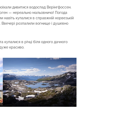
поїхали дивитися водоспад Верінгфоссен.
рген — нереально мальовничо! Погода
ми навіть купалися в справжній норвезькій
ії. Ввечері розпалили вогнище і душевно
а купалися в річці біля одного дачного
 дуже красиво.