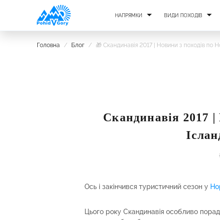
НАПРЯМКИ
ВИДИ ПОХОДІВ
Головна
/
Блог
/
🎁 Скандинавія 2017 | Новини з походів по Но
Скандинавія 2017 | 
Іслан
Ось і закінчився туристичний сезон у
Но
Цього року Скандинавія особливо порад