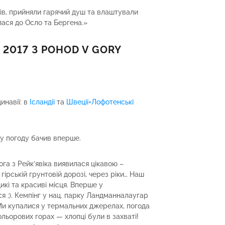
ів, прийняли гарячий душ та влаштували
ася до Осло та Бергена.»
 2017 З POHOD V GORY
инавії: в
Ісландії
та
Швеції+Лофотенські
ку погоду бачив вперше.
га з Рейк’явіка виявилася цікавою –
 гірській грунтовій дорозі, через ріки… Наш
икі та красиві місця. Вперше у
 ;). Кемпінг у нац. парку Ландманналаугар
Ми купалися у термальних джерелах, погода
льорових горах — хлопці були в захваті!