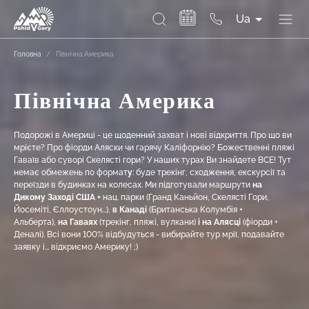
Ua
Головна
/
Північна Америка
Північна Америка
Подорожі в Америці - це щоденний захват і нові відкриття. Про що ви
мрієте? Про фіорди Аляски чи гарячу Каліфорнію? Божественні пляжі
Гаваїв або суворі Скелясті гори? У наших турах Ви знайдете ВСЕ! Тут
немає обмежень по формат
у
: буде трекінг, сходження, екскурсії та
переїзди в будинках на колесах. Ми підготували маршрути
на
Дикому Заході США +
нац. парки (Гранд Каньйон, Скелясті Гори,
Йосеміті, Єллоустоун...),
в Канаді
(Британська Колумбія +
Альберта),
на Гаваях
(трекінг, пляжі, вулкани)
і на Алясці
(фіорди +
Деналі). Всі вони 100% відбудуться - вибирайте тур мрії, подавайте
заявку і... відкриємо Америку! ;)