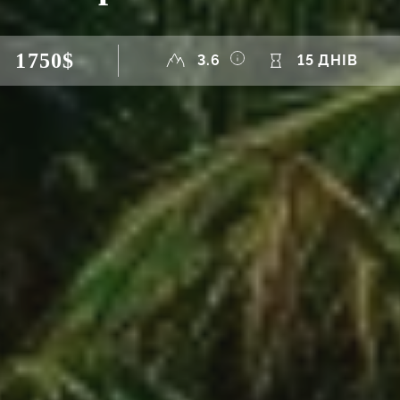
1750$
3.6
15 ДНІВ