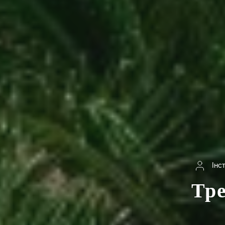
Інс
Тре