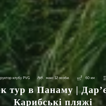
труктор клубу PVG
макс 12 особи.
60 км
к тур в Панаму | Дар’
Карибські пляжі