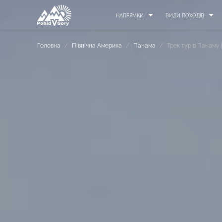
НАПРЯМКИ
ВИДИ ПОХОДІВ
Головна
/
Північна Америка
/
Панама
/
Трек тур в Панаму 