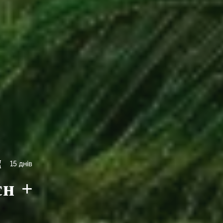
15 днів
єн +