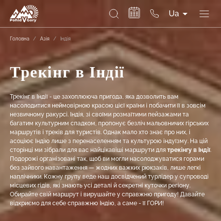
Ua
Головна
/
Азія
/
Індія
Трекінг в Індії
Трекінг в Індії - це захоплююча пригода, яка дозволить вам
насолодитися неймовірною красою цієї країни і побачити її в зовсім
незвичному ракурсі. Індія, зі своїми розмаїтими пейзажами та
багатим культурним спадком, пропонує безліч мальовничих гірських
маршрутів і треків для туристів. Однак мало хто знає про них, і
асоціює Індію лише з перенаселенням та культурою індуїзму. На цій
сторінці ми зібрали для вас найцікавіші маршрути для
трекінгу в Індії
.
Подорожі організовані так, щоб ви могли насолоджуватися горами
без зайвого навантаження — жодних важких рюкзаків, лише легкі
наплічники. Кожну групу веде наш досвідчений турлідер у супроводі
місцевих гідів, які знають усі деталі й секретні куточки регіону.
Обирайте свій маршрут і вирушайте у справжню пригоду! Давайте
відкриємо для себе справжню Індію, а саме - її ГОРИ!