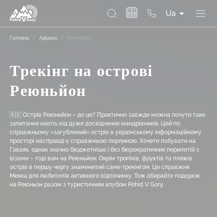
Ua
Головна
/
Африка
/
Реюньйон
Трекінг на острові
Реюньйон
🇷🇪 Острів Реюньйон – де це? Практично завжди можна почути таке
запитання навіть від дуже досвідчених мандрівників. Цей по
справжньому «загублений» острів в українському інформаційному
просторі насправді є справжньою перлиною. Хочете побувати на
Гаваях, однак значно бюджетніше і без бюрократичних перипетій з
візами – тоді вам на Реюньйон. Окрім тропіків, фруктів та пляжів
острів в першу чергу знаменитий саме трекінгом. Це справжня
Мекка для любителів активного відпочинку. Тож обирайте подорож
на Реюньон разом з туристичним клубом Pohid V Gory.