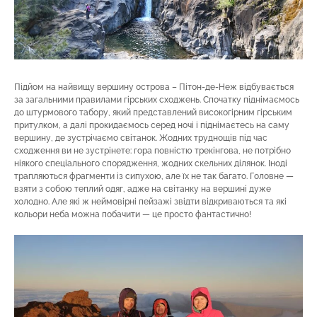
Підйом на найвищу вершину острова – Пітон-де-Неж відбувається
за загальними правилами гірських сходжень. Спочатку піднімаємось
до штурмового табору, який представлений високогірним гірським
притулком, а далі прокидаємось серед ночі і піднімаєтесь на саму
вершину, де зустрічаємо світанок. Жодних труднощів під час
сходження ви не зустрінете: гора повністю трекінгова, не потрібно
ніякого спеціального спорядження, жодних скельних ділянок. Іноді
трапляються фрагменти із сипухою, але їх не так багато. Головне —
взяти з собою теплий одяг, адже на світанку на вершині дуже
холодно. Але які ж неймовірні пейзажі звідти відкриваються та які
кольори неба можна побачити — це просто фантастично!