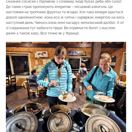
смажені сосиски з підливою з сочевиці. Іноді буває риба або салат.
До таких страв пропонують аперитив – місцевий алкоголь. Це
настоянки на тропічних фруктах та ягодах. Хоч така вечеря здається
доволі одноманітною, вона все ж ситна і заряджає енергією на весь
наступний день. Чимось вона мені нагадує непальський далбат. А от
зі сніданками тут набагато гірше. Ви отримаєте багет з маслом,
джем а також каву. Все точно як у Франції.