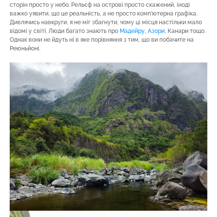
сторін просто у небо. Рельєф на острові просто скажений, іноді
важко уявити, що це реальність, а не просто комп’ютерна графіка.
Дивлячись навкруги, я не міг збагнути, чому ці місця настільки мало
відомі у світі. Люди багато знають про
Мадейру
,
Азори
, Канари тощо.
Однак вони не йдуть ні в яке порівняння з тим, що ви побачите на
Реюньйоні.