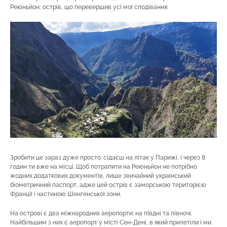
Реюньйон, острів, що перевершив усі мої сподівання.
Зробити це зараз дуже просто: сідаєш на літак у Парижі, і через 8
годин ти вже на місці. Щоб потрапити на Реюньйон не потрібно
жодних додаткових документів, лише звичайний український
біометричний паспорт, адже цей острів є заморською територією
Франції і частиною Шенгенської зони.
На острові є два міжнародних аеропорти: на півдні та півночі.
Найбільшим з них є аеропорт у місті Сен-Дені, в який прилетіли і ми.