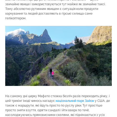
звичайне явище і використовуються тут майже як звичайне таксі.
Тому абсолютно рутинним явищем є ситуація коли продукти
харчування та людей доставляють в гірські селища саме
гелікоптером.
На самому дні цирку Мафате стежка безліч разів переходить річку, і
цей трекінг іноді чимось нагадує
національний парк Зайон
у США, де
також є маршрути, які йдуть просто по руслу ріки. Тут простіше
просто зняти взуття, одягти сандалі і йти вверх по течії,
насолоджуючись прямовисними скелями, які піднімаються з усіх