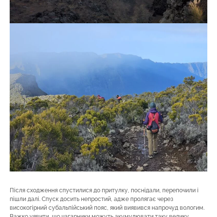
Після сходження спустилися до притулку, поснідали, перепочили і
пішли далі. Спуск досить непростий, адже пролягає через
високогірний субальпійський пояс, який виявився напрочуд вологим.
Важко уявити, що чагарники можуть акумулювати таку велику