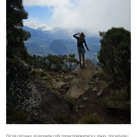
Після світанку дозволили собі трохи поніжитися у ліжку, поснідали і