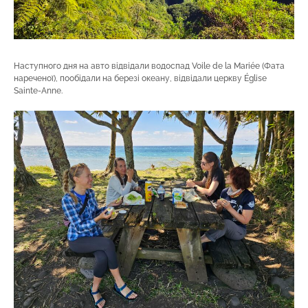
Наступного дня на авто відвідали водоспад Voile de la Mariée (Фата
нареченої), пообідали на березі океану, відвідали церкву Église
Sainte-Anne.