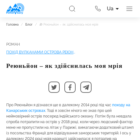
Ua
Головна
/
Блог
/
🎁 Реюньйон – як здійснилась моя мрія
РОМАН
ПОХІД ВУЛКАНАМИ ОСТРОВА РЕЮНЬЙОН
Реюньйон – як здійснилась моя мрія
Про Реюньйон я дізнався ще в далекому 2014 році під час
походу на
Канарських островах
. Тоді я зовсім нічого не знав про цей
неймовірний острів посеред Індійського океану. Потім була невдала
спроба потрапити на острів у 2018 році, коли через людський фактор
мене не пропустили на літак у Парижі, вимагаючи додатковий штамп
із посольства Франції для відвідування заморських територій. І ось у
далекому 2024 році мрія нарешті здійснилася: я потрапив на