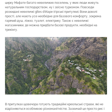
цирку Мафате багато невеличких поселень, у яких люди живуть
натуральним господарством, ну і звісно туризмом. Повсюди
розкидані невеличкі gîtes d’étape (гірські притулки). Вони доволі
прості, але мають усе необхідне для базового комфорту, зокрема
гарячий душ, ліжко, туалет, електрику. Також є невеличкі
магазинчики, де можна придбати базові продукти, необхідні на
трекінгу.
В притулках щовечора готують традиційні креольські страви, які не
відрізняються особливою різноманітністю. Зазвичай це просто рис і