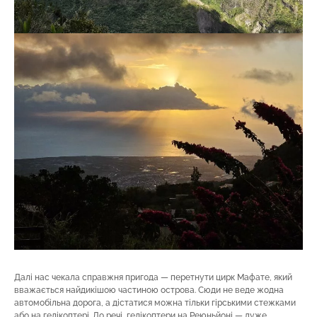
Далі нас чекала справжня пригода — перетнути цирк Мафате, який
вважається найдикішою частиною острова. Сюди не веде жодна
автомобільна дорога, а дістатися можна тільки гірськими стежками
або на гелікоптері. До речі, гелікоптери на Реюньйоні — дуже