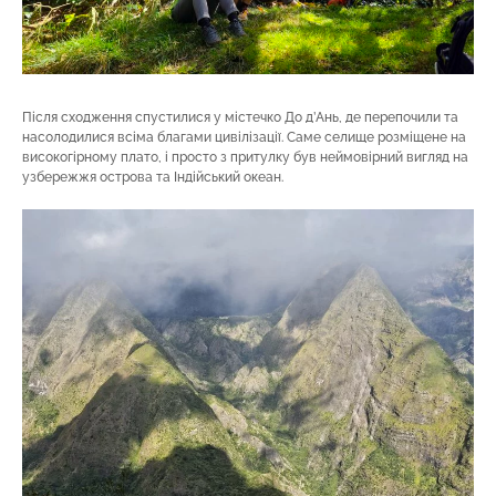
Після сходження спустилися у містечко До д’Ань, де перепочили та
насолодилися всіма благами цивілізації. Саме селище розміщене на
високогірному плато, і просто з притулку був неймовірний вигляд на
узбережжя острова та Індійський океан.