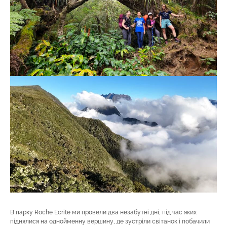
В парку Roche Ecrite ми провели два незабутні дні, під час яких
піднялися на однойменну вершину, де зустріли світанок і побачили