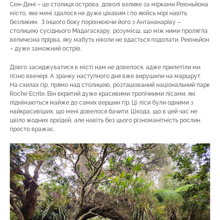
Сен-Дені – це столиця острова, доволі велике за мірками Реюньйона
місто, яке мені здалося не дуже цікавим і по якійсь мірі навіть
безликим. З іншого боку порівнюючи його з Антананаріву –
столицею сусіднього Мадагаскару, розумієш, що між ними пролягла
величезна прірва, яку мабуть ніколи не вдасться подолати. Реюньйон
– дуже заможний острів.
Довго засиджуватися в місті нам не довелося, адже прилетіли ми
пізно ввечері. А зранку наступного дня вже вирушили на маршрут.
На схилах гір, прямо над столицею, розташований національний парк
Roche Ecrite. Він вкритий дуже красивими тропічними лісами, які
піднімаються майже до самих вершин гір. Ці ліси були одними з
найкрасивіших, що мені довелося бачити. Шкода, що в цей час не
цвіло жодних орхідей, але навіть без цього різноманітність рослин
просто вражає.