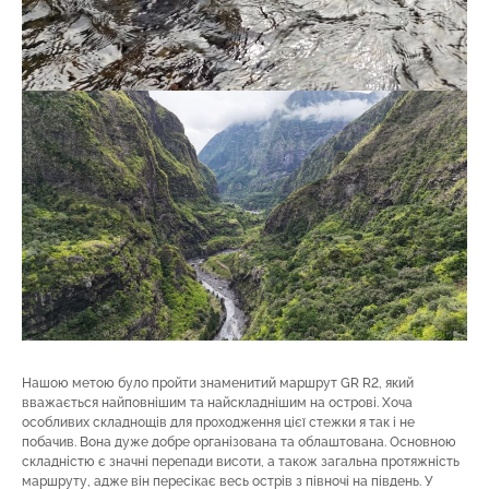
Нашою метою було пройти знаменитий маршрут GR R2, який
вважається найповнішим та найскладнішим на острові. Хоча
особливих складнощів для проходження цієї стежки я так і не
побачив. Вона дуже добре організована та облаштована. Основною
складністю є значні перепади висоти, а також загальна протяжність
маршруту, адже він пересікає весь острів з півночі на південь. У