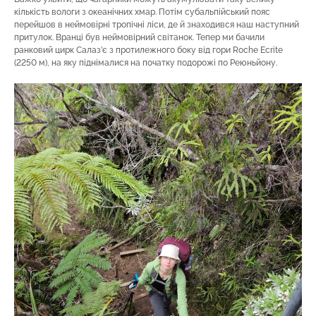
кількість вологи з океанічних хмар. Потім субальпійський пояс
перейшов в неймовірні тропічні ліси, де й знаходився наш наступний
притулок. Вранці був неймовірний світанок. Тепер ми бачили
ранковий цирк Салаз’є з протилежного боку від гори Roche Ecrite
(2250 м), на яку піднімалися на початку подорожі по Реюньйону.