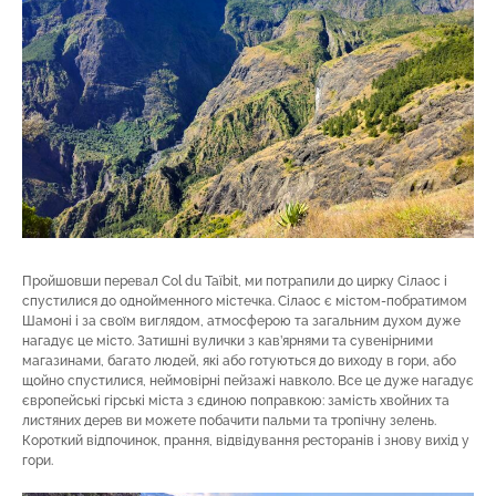
Пройшовши перевал Col du Taïbit, ми потрапили до цирку Сілаос і
спустилися до однойменного містечка. Сілаос є містом-побратимом
Шамоні і за своїм виглядом, атмосферою та загальним духом дуже
нагадує це місто. Затишні вулички з кав’ярнями та сувенірними
магазинами, багато людей, які або готуються до виходу в гори, або
щойно спустилися, неймовірні пейзажі навколо. Все це дуже нагадує
європейські гірські міста з єдиною поправкою: замість хвойних та
листяних дерев ви можете побачити пальми та тропічну зелень.
Короткий відпочинок, прання, відвідування ресторанів і знову вихід у
гори.