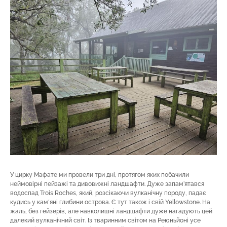
У цирку Мафате ми провели три дні, протягом яких побачили
неймовірні пейзажі та дивовижні ландшафти. Дуже запам’ятався
водоспад Trois Roches, який, розсікаючи вулканічну породу, падає
кудись у камʼяні глибини острова. Є тут також і свій Yellowstone. На
жаль, без гейзерів, але навколишні ландшафти дуже нагадують цей
далекий вулканічний світ. Із тваринним світом на Реюньйоні усе