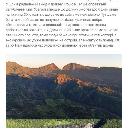
пішли в радіальний вихід у долину Trou de Fer. Це справжній
Загублений світ. Узагалі вперше цю долину змогли дослідити лише
наприкінці XX століття, що саме по собі вже неймовірно. Тут дуже
багато людей, адже це популярне місце, куди веде добре
облаштована стежка, а неподалік є парковка до якої можна
добратися на авто. Однак Долина найбільше вражає саме з висоти
пташиного польоту, тому сюди бажано прилітати на гелікоптері, з
екскурсіями які дуже популярні на острові, але коштують понад 300
євро. Нам вдалося насолодитися долиною через об’єктив дрона.