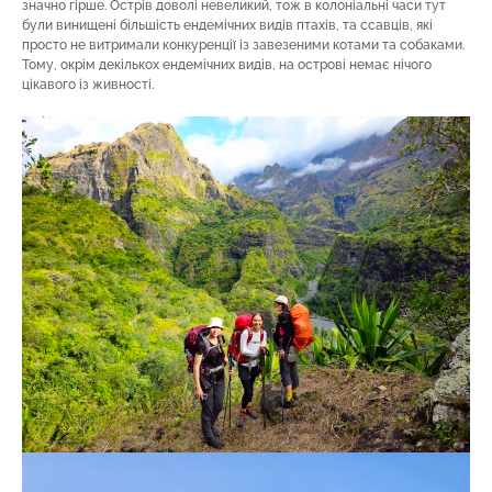
значно гірше. Острів доволі невеликий, тож в колоніальні часи тут
були винищені більшість ендемічних видів птахів, та ссавців, які
просто не витримали конкуренції із завезеними котами та собаками.
Тому, окрім декількох ендемічних видів, на острові немає нічого
цікавого із живності.