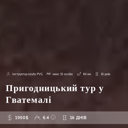
Інструктор клубу PVG
макс 15 особи.
84 км
16 днів
Пригодницький тур у
Гватемалі
1950$
6.4
16 ДНІВ