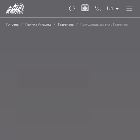
Ua
Головна
/
Північна Америка
/
Гватемала
/
Пригодницький тур у Гватемалі