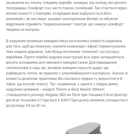
зважаючи на значну товщину вироби, захищає від холоду він досить
посередньо. Комфорт сну часто також сумнівний. Так стається через
великі ємності з повітрям, всередині яких відбувається його
конвекція і, як наслідок, швидке охолодження. Великі за обсягом
відділення сприяють “перекочуванню” повітря, що знижує комфорт
людини на матраці.
В надувних килимках використовується велика кількість відділень
для того, щоб до мінімуму знизити конвекцію і ефект перекочування.
Чим модель дорожча, тим більш витончені технології застосовує
виробник. Проте подібні надувні конструкції все одно залишаються
досить холодними для зимового використання. Для підвищення
теплоізоляції в наш час активно використовують шари, що
відбивають тепло, як правило з алюмінійованого матеріалу. Значна їх
кількість дозволяє практично без вагового приросту домагатися R-
Value, що вселяє повагу. Так, наприклад, у одного з лідера ринку
надувних килимків – моделі Therm-a-Rest NeoAir Xtherm
стандартного розміру Regular (183 на 51см при товщині 6.3см) фактор
досягає позначки 5.7 при вазі в 430г! При цьому килимок складається
до розміру 23 на 10 см.