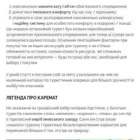
максимально
знизити вагу і об’єм
обов’язкового спорядження;
домогтися
теплового комфорту
під час сну / відпочинку;
отримати в своє розпорядження максимально універсальну
і
надійну систему
для особистого комфорту в подорожі / поході.
Ще недавно вітчизняний турист був вельми нерозбещений
асортиментом пропонованого спорядження, але тепер ці суворі часи
залишилися далеко позаду. Основним лімітаційним фактором при
покупці тих чи інших аксесуарів для туризму є не стільки
обмеженість останніх, скільки кількість ресурсів, які споживач
готовий на них витратити — будь то гроші або час, необхідний для
вибору і покупки.
У даній статті я поставив собі за мету узагальнити аж ніяк не
маленький матеріал по туристичних ковриках для більшої зручності їх
майбутніх власників.
ЛЕГЕНДА ПРО КАРЕМАТ
Не зважаючи на грандіозний вибір похідних підстилок, у багатьох
туристів синонімом слова «килимок», «каремат», «пінка» до сих пір
є горезвісний
виріб іжевського заводу
. Саме він став віхою
«нашого» туризму і практично безальтернативним варіантом для
переважної більшості тих, хто їде на природу.