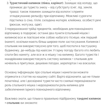
Туристичний килимок (пінка, карімат)
. Захищає від холоду, що
проникає до туриста знизу – від субстрату (сніг, лід, земля,
трава), також повинен захищати від вологи і сприяти
згладжуванню рельєфу при відпочинку. Можливі сурогати:
підстилка із сіна, гілля, складена матерія, клейонка, особисті речі
(рюкзак, мотузка, одяг).
З перерахованої трійці предметів, необхідних для повноцінного
відпочинку в подорожі, останні два пункти (спальний мішок і
килимок) все ж пов’язані між собою набагато тісніше, ніж перший
(намет), оскільки мають більш широке поле застосування. Килимок і
спальник ми використовуємо для того, щоб поспати в пастушому
будиночку, де-небудь під навісом. У гарну погоду багато хто любить
спати без намету, але все ж в мішку і на килимку. Багато туристів і
мандрівники використовують систему килимок + спальник для
ночівель в притулках, дешевих поїздах, аеропортах і на вокзалах.
Основну інформацію про спальні мішки і намети ви можете
отримати в статтях на нашому сайті. Варто відзначити, що не тільки
початківці, але і досвідчені туристи часто схильні переоцінювати
роль спального мішка і недооцінювати роль килимка для
забезпечення гарного повноцінного відпочинку.
Важливо знати, що тільки в правильно підібраному
тандемі килимок
+ спальник
ви зможете: