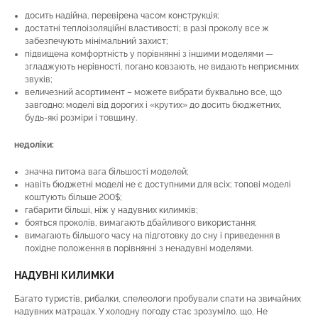
досить надійна, перевірена часом конструкція;
достатні теплоізоляційні властивості; в разі проколу все ж
забезпечують мінімальний захист;
підвищена комфортність у порівнянні з іншими моделями —
згладжують нерівності, погано ковзають, не видають неприємних
звуків;
величезний асортимент – можете вибрати буквально все, що
завгодно: моделі від дорогих і «крутих» до досить бюджетних,
будь-які розміри і товщину.
недоліки:
значна питома вага більшості моделей;
навіть бюджетні моделі не є доступними для всіх; топові моделі
коштують більше 200$;
габарити більші, ніж у надувних килимків;
бояться проколів, вимагають дбайливого використання;
вимагають більшого часу на підготовку до сну і приведення в
похідне положення в порівнянні з ненадувні моделями.
НАДУВНІ КИЛИМКИ
Багато туристів, рибалки, спелеологи пробували спати на звичайних
надувних матрацах. У холодну погоду стає зрозуміло, що, Не