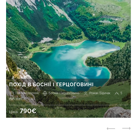
ПОХІД В БОСНІЇ І ГЕРЦОГОВИНІ
Під замовлення
Боснія і Герцоговина
Роман Бідичак
5
макс 10 чол.
790€
Ціна: