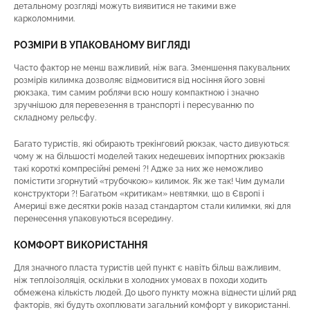
детальному розгляді можуть виявитися не такими вже
карколомними.
РОЗМІРИ В УПАКОВАНОМУ ВИГЛЯДІ
Часто фактор не менш важливий, ніж вага. Зменшення пакувальних
розмірів килимка дозволяє відмовитися від носіння його зовні
рюкзака, тим самим роблячи всю ношу компактною і значно
зручнішою для перевезення в транспорті і пересуванню по
складному рельєфу.
Багато туристів, які обирають трекінговий рюкзак, часто дивуються:
чому ж на більшості моделей таких недешевих імпортних рюкзаків
такі короткі компресійні ремені ?! Адже за них же неможливо
помістити згорнутий «трубочкою» килимок. Як же так! Чим думали
конструктори ?! Багатьом «критикам» невтямки, що в Європі і
Америці вже десятки років назад стандартом стали килимки, які для
перенесення упаковуються всередину.
КОМФОРТ ВИКОРИСТАННЯ
Для значного пласта туристів цей пункт є навіть більш важливим,
ніж теплоізоляція, оскільки в холодних умовах в походи ходить
обмежена кількість людей. До цього пункту можна віднести цілий ряд
факторів, які будуть охоплювати загальний комфорт у використанні.