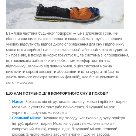
Важлива частина будь-якої подорожі — це відпочинок і сон. Не
відновивши сили, важко подолати складний маршрут, а в певних
умовах відсутність відповідного спорядження для сну і відпочинку
може мати серйозні наслідки для здоров’я або навіть життя туриста.
Як правило, в поході використовується ціла система зі спорядження,
яка покликана забезпечити необхідним комфортом під час
відпочинку. Залежно від певних умов, з цієї системи можна
виключити окремі елементи або замінити їх на сурогатні (що не
дають повного спектра захисних функцій), але більш компактні,
легкі чи дешеві.
ЩО НАМ ПОТРІБНО ДЛЯ КОМФОРТНОГО СНУ В ПОХОДІ?
Намет
.
Захищає від вітру, опадів, холоду, комах і дрібних тварин.
Можливі сурогати: тент (або пончо-тент), бівуачний мішок,
укриття з підручних матеріалів.
Спальний мішок
.
Захищає від холоду, частково від руху повітря
(вітру), дрібних тварин. Можливі сурогати: «слоняча нога»
(укорочений мішок), ковдра, одяг, бівуачний мішок, великий
рюкзак (в нього можна засунути ноги), підручні засоби.