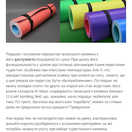
Першою і основною перевагою іжевського килимка є
його
доступність
(поширеність і ціна). При цьому його
функціональність є цілком достатньою для використання пересічним
туристом, особливо при плюсових температурах. Але ті, хто
використовував цей килимок взимку при ночівлі на снігу, знають, що
в цих умовах він перестає бути «безпроблемним». По-перше, на
ньому холодно спати, по-друге, на морозі він стає жорстким, його
важче складати. R-Value «середнього» іжевського килимка близько
1.1 (сайт kombrig. Net), що, звичайно, мало порадує любителів хай-
тека. По-третє, багатьох від нього вже “коробить”: невже за стільки
років не придумали чогось кращого? Придумали.
Але перед тим, як поговорити про наявні на ринку альтернативи,
давайте коротко розберемося з основними критеріями, на які
потрібно звернути увагу при виборі туристичного килимка.