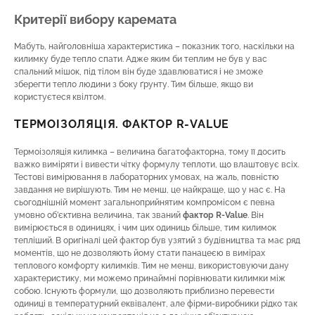
Критерії вибору каремата
Мабуть, найголовніша характеристика – показник того, наскільки на
килимку буде тепло спати. Адже яким би теплим не був у вас
спальний мішок, під тілом він буде здавлюватися і не зможе
зберегти тепло людини з боку ґрунту. Тим більше, якщо ви
користуєтеся квілтом.
ТЕРМОІЗОЛЯЦІЯ. ФАКТОР R-VALUE
Термоізоляція килимка – величина багатофакторна, тому її досить
важко виміряти і вивести чітку формулу теплоти, що влаштовує всіх.
Тестові вимірювання в лабораторних умовах, на жаль, повністю
завдання не вирішують. Тим не менш, це найкраще, що у нас є. На
сьогоднішній момент загальноприйнятим компромісом є певна
умовно об’єктивна величина, так званий
фактор R-Value
. Він
вимірюється в одиницях, і чим цих одиниць більше, тим килимок
тепліший. В оригіналі цей фактор був узятий з будівництва та має ряд
моментів, що не дозволяють йому стати панацеєю в вимірах
теплового комфорту килимків. Тим не менш, використовуючи дану
характеристику, ми можемо принаймні порівнювати килимки між
собою. Існують формули, що дозволяють приблизно перевести
одиниці в температурний еквівалент, але фірми-виробники рідко так