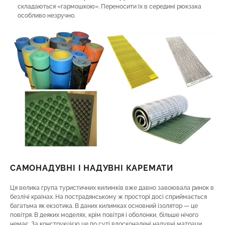
складаються «гармошкою». Переносити їх в середині рюкзака
особливо незручно.
САМОНАДУВНІ І НАДУВНІ КАРЕМАТИ
Ця велика група туристичних килимків вже давно завоювала ринок в
безлічі країнах. На пострадянському ж просторі досі сприймається
багатьма як екзотика. В даних килимках основний ізолятор — це
повітря. В деяких моделях, крім повітря і оболонки, більше нічого
немає. За конструкцією це по суті вдосконалені надувні матраци.