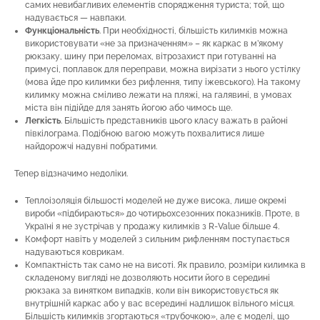
самих невибагливих елементів спорядження туриста; той, що
надувається — навпаки.
Функціональність
. При необхідності, більшість килимків можна
використовувати «не за призначенням» – як каркас в м’якому
рюкзаку, шину при переломах, вітрозахист при готуванні на
примусі, поплавок для переправи, можна вирізати з нього устілку
(мова йде про килимки без рифлення, типу іжевського). На такому
килимку можна сміливо лежати на пляжі, на галявині, в умовах
міста він підійде для занять йогою або чимось ще.
Легкість
. Більшість представників цього класу важать в районі
півкілограма. Подібною вагою можуть похвалитися лише
найдорожчі надувні побратими.
Тепер відзначимо недоліки.
Теплоізоляція більшості моделей не дуже висока, лише окремі
вироби «підбираються» до чотирьохсезонних показників. Проте, в
Україні я не зустрічав у продажу килимків з R-Value більше 4.
Комфорт навіть у моделей з сильним рифленням поступається
надуваються коврикам.
Компактність так само не на висоті. Як правило, розміри килимка в
складеному вигляді не дозволяють носити його в середині
рюкзака за винятком випадків, коли він використовується як
внутрішній каркас або у вас всередині надлишок вільного місця.
Більшість килимків згортаються «трубочкою», але є моделі, що