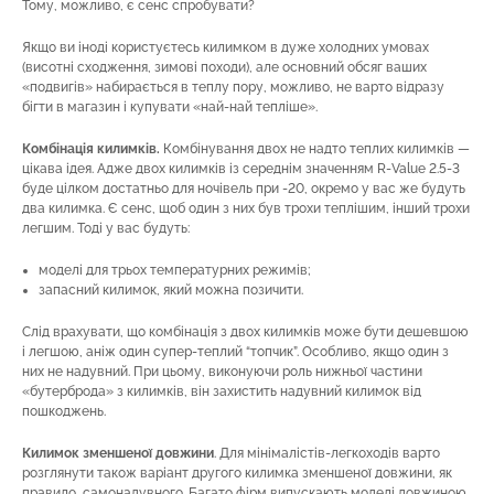
Тому, можливо, є сенс спробувати?
Якщо ви іноді користуєтесь килимком в дуже холодних умовах
(висотні сходження, зимові походи), але основний обсяг ваших
«подвигів» набирається в теплу пору, можливо, не варто відразу
бігти в магазин і купувати «най-най тепліше».
Комбінація килимків.
Комбінування двох не надто теплих килимків —
цікава ідея. Адже двох килимків із середнім значенням R-Value 2.5-3
буде цілком достатньо для ночівель при -20, окремо у вас же будуть
два килимка. Є сенс, щоб один з них був трохи теплішим, інший трохи
легшим. Тоді у вас будуть:
моделі для трьох температурних режимів;
запасний килимок, який можна позичити.
Слід врахувати, що комбінація з двох килимків може бути дешевшою
і легшою, аніж один супер-теплий “топчик”. Особливо, якщо один з
них не надувний. При цьому, виконуючи роль нижньої частини
«бутерброда» з килимків, він захистить надувний килимок від
пошкоджень.
Килимок зменшено
ї
довжини
. Для мінімалістів-легкоходів варто
розглянути також варіант другого килимка зменшеної довжини, як
правило, самонадувного. Багато фірм випускають моделі довжиною