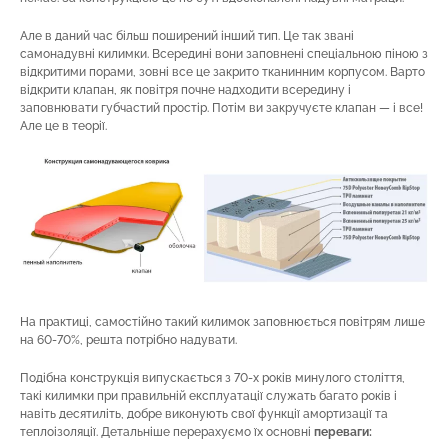
Але в даний час більш поширений інший тип. Це так звані
самонадувні килимки. Всередині вони заповнені спеціальною піною з
відкритими порами, зовні все це закрито тканинним корпусом. Варто
відкрити клапан, як повітря почне надходити всередину і
заповнювати губчастий простір. Потім ви закручуєте клапан — і все!
Але це в теорії.
На практиці, самостійно такий килимок заповнюється повітрям лише
на 60-70%, решта потрібно надувати.
Подібна конструкція випускається з 70-х років минулого століття,
такі килимки при правильній експлуатації служать багато років і
навіть десятиліть, добре виконують свої функції амортизації та
теплоізоляції. Детальніше перерахуємо їх основні
переваги: