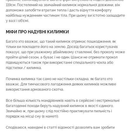
119см. Постелений на звичайний килимок нормальної довжини, він
допоможе запобігти втратам тепла і дасть відчуття комфорту
найбільш нужденним частинам тіла. При цьому ви істотно заощадите
у вазі і об’ємі.
МІФИ ПРО НАДУВНІ КИЛИМКИ
Багато хто вважає, що такий килимок отримає пошкодження, як
тільки ви покладете його на землю. Досвід багатьох користувачів
показує, що при уважному дбайливому ставленні, без проколу може
пройти цілий сезон, а буває і не один. Шанси не отримати прокол
підвищуються також при використанні спеціального чохла або
підстилки / килимка.
Починка килимка так само не настільки складна, як багато хто
вважає. Для тимчасового лагодження деяких килимків можливе
використання армованого скотча.
Все більша кількість мандрівників навіть в серйозні і екстремальні
багатоденні походи беруть надувний килимок в якості єдиного.
Звичайно ж, при цьому слід постійно практикувати пильність і
порядок на місці сну (в наметі).
Сподіваюся, наведені в статті відомості дозволять вам зробити