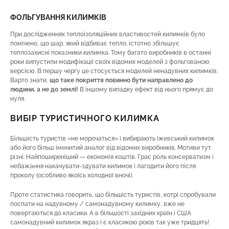
ФОЛЬГУВАННЯ КИЛИМКІВ
При дослідженнях теплоізоляційних властивостей килимків було
помічено, що шар, який відбиває тепло. істотно збільшує
теплозахисні показники килимка. Тому багато виробників в останні
роки випустили модифікації своїх відомих моделей з фольгованою
версією. В першу чергу це стосується моделей ненадувних килимків.
Варто знати,
що
таке
покриття повинно бути направлено до
людини, а не до землі!
В іншому випадку ефект від нього прямує до
нуля.
ВИБІР ТУРИСТИЧНОГО КИЛИМКА
Більшість туристів «не морочаться» і вибирають іжевський килимок
або його більш іменитий аналог від відомих виробників. Мотиви тут
різні. Найпоширеніший — економія коштів. Грає роль консерватизм і
небажання накачувати-здувати килимок і лагодити його після
проколу (особливо якоїсь холодної вночі).
Проте статистика говорить, що більшість туристів, котрі спробували
поспати на надувному / самонадувному килимку, вже не
повертаються до класики. А в більшості західних країн і США
самонадувний килимок якраз і є класикою років так уже тридцять!