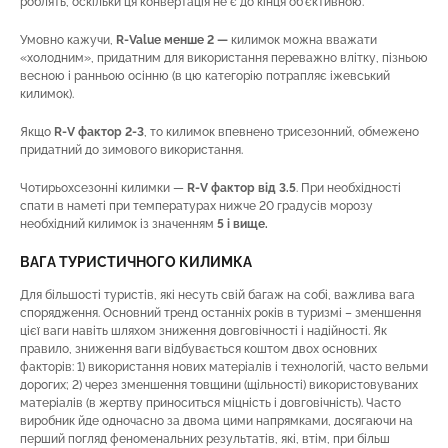
роблять, оскільки ця конвертація не є до кінця об’єктивною.
Умовно кажучи,
R-Value менше 2 —
килимок можна вважати
«холодним», придатним для використання переважно влітку, пізньою
весною і ранньою осінню (в цю категорію потрапляє іжевський
килимок).
Якщо
R-V фактор 2-3
, то килимок впевнено трисезонний, обмежено
придатний до зимового використання.
Чотирьохсезонні килимки —
R-V фактор від 3.5
. При необхідності
спати в наметі при температурах нижче 20 градусів морозу
необхідний килимок із значенням
5 і вище.
ВАГА ТУРИСТИЧНОГО КИЛИМКА
Для більшості туристів, які несуть свій багаж на собі, важлива вага
спорядження. Основний тренд останніх років в туризмі – зменшення
цієї ваги навіть шляхом зниження довговічності і надійності. Як
правило, зниження ваги відбувається коштом двох основних
факторів: 1) використання нових матеріалів і технологій, часто вельми
дорогих; 2) через зменшення товщини (щільності) використовуваних
матеріалів (в жертву приноситься міцність і довговічність). Часто
виробник йде одночасно за двома цими напрямками, досягаючи на
перший погляд феноменальних результатів, які, втім, при більш