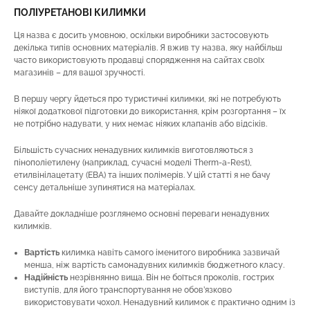
ПОЛІУРЕТАНОВІ КИЛИМКИ
Ця назва є досить умовною, оскільки виробники застосовують
декілька типів основних матеріалів. Я вжив ту назва, яку найбільш
часто використовують продавці спорядження на сайтах своїх
магазинів – для вашої зручності.
В першу чергу йдеться про туристичні килимки, які не потребують
ніякої додаткової підготовки до використання, крім розгортання – їх
не потрібно надувати, у них немає ніяких клапанів або відсіків.
Більшість сучасних ненадувних килимків виготовляються з
пінополіетилену (наприклад, сучасні моделі Therm-a-Rest),
етилвінілацетату (ЕВА) та інших полімерів. У цій статті я не бачу
сенсу детальніше зупинятися на матеріалах.
Давайте докладніше розглянемо основні переваги ненадувних
килимків.
Вартість
килимка навіть самого іменитого виробника зазвичай
менша, ніж вартість самонадувних килимків бюджетного класу.
Надійність
незрівнянно вища. Він не боїться проколів, гострих
виступів, для його транспортування не обов’язково
використовувати чохол. Ненадувний килимок є практично одним із