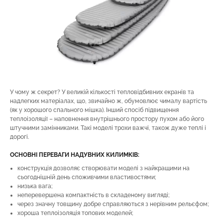
У чому ж секрет? У великій кількості тепловідбивних екранів та
надлегких матеріалах, що, звичайно ж, обумовлює чималу вартість
(як у хорошого спального мішка). Інший спосіб підвищення
теплоізоляції – наповнення внутрішнього простору пухом або його
штучними замінниками. Такі моделі трохи важчі, також дуже теплі і
дорогі.
ОСНОВНІ ПЕРЕВАГИ НАДУВНИХ КИЛИМКІВ:
конструкція дозволяє створювати моделі з найкращими на
сьогоднішній день споживчими властивостями;
низька вага;
неперевершена компактність в складеному вигляді;
через значну товщину добре справляються з нерівним рельєфом;
хороша теплоізоляція топових моделей;