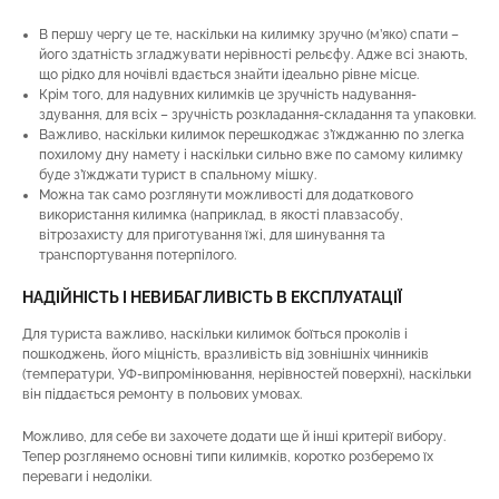
В першу чергу це те, наскільки на килимку зручно (м’яко) спати –
його здатність згладжувати нерівності рельєфу. Адже всі знають,
що рідко для ночівлі вдається знайти ідеально рівне місце.
Крім того, для надувних килимків це зручність надування-
здування, для всіх – зручність розкладання-складання та упаковки.
Важливо, наскільки килимок перешкоджає з’їжджанню по злегка
похилому дну намету і наскільки сильно вже по самому килимку
буде з’їжджати турист в спальному мішку.
Можна так само розглянути можливості для додаткового
використання килимка (наприклад, в якості плавзасобу,
вітрозахисту для приготування їжі, для шинування та
транспортування потерпілого.
НАДІЙНІСТЬ І НЕВИБАГЛИВІСТЬ В ЕКСПЛУАТАЦІЇ
Для туриста важливо, наскільки килимок боїться проколів і
пошкоджень, його міцність, вразливість від зовнішніх чинників
(температури, УФ-випромінювання, нерівностей поверхні), наскільки
він піддається ремонту в польових умовах.
Можливо, для себе ви захочете додати ще й інші критерії вибору.
Тепер розглянемо основні типи килимків, коротко розберемо їх
переваги і недоліки.