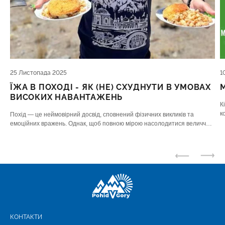
25 Листопада 2025
1
ЇЖА В ПОХОДІ - ЯК (НЕ) СХУДНУТИ В УМОВАХ
ВИСОКИХ НАВАНТАЖЕНЬ
К
к
Похід — це неймовірний досвід, сповнений фізичних викликів та
м
емоційних вражень. Однак, щоб повною мірою насолодитися величчю
Т
гір чи лісів, недостатньо лише якісного спорядження – вам потрібне
якісне «паливо
КОНТАКТИ