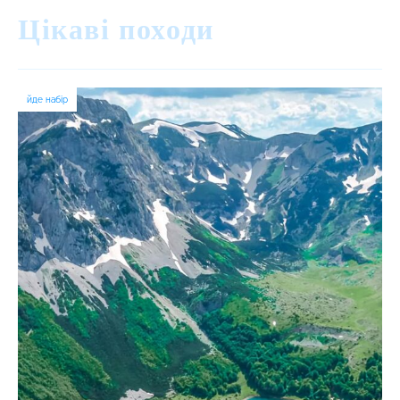
Цікаві походи
йде набір