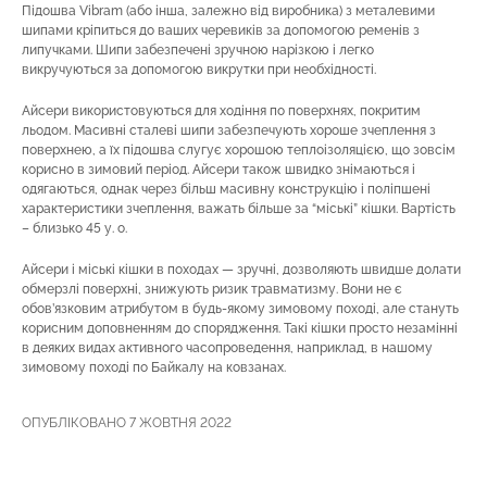
Підошва Vibram (або інша, залежно від виробника) з металевими
шипами кріпиться до ваших черевиків за допомогою ременів з
липучками. Шипи забезпечені зручною нарізкою і легко
викручуються за допомогою викрутки при необхідності.
Айсери використовуються для ходіння по поверхнях, покритим
льодом. Масивні сталеві шипи забезпечують хороше зчеплення з
поверхнею, а їх підошва слугує хорошою теплоізоляцією, що зовсім
корисно в зимовий період. Айсери також швидко знімаються і
одягаються, однак через більш масивну конструкцію і поліпшені
характеристики зчеплення, важать більше за “міські” кішки. Вартість
– близько 45 у. о.
Айсери і міські кішки в походах — зручні, дозволяють швидше долати
обмерзлі поверхні, знижують ризик травматизму. Вони не є
обов’язковим атрибутом в будь-якому зимовому поході, але стануть
корисним доповненням до спорядження. Такі кішки просто незамінні
в деяких видах активного часопроведення, наприклад, в нашому
зимовому поході по Байкалу на ковзанах.
ОПУБЛІКОВАНО 7 ЖОВТНЯ 2022