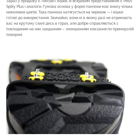
Зараз у продажу є «міські» кішки. Їх яскравим представником є Petzl
Spiky Plus і аналоги. Гумова основа у формі панчохи має внизу кілька
невеликих шипів. Така панчоха натягується на черевик — і кішки
готові до використання. Звичайно, вони ні в якому разі не втримають
вас на крутому схилі десь в горах, але добре справляються з
покладеним на них завданням – зменшенням ковзання по примерзлій
поверхні.