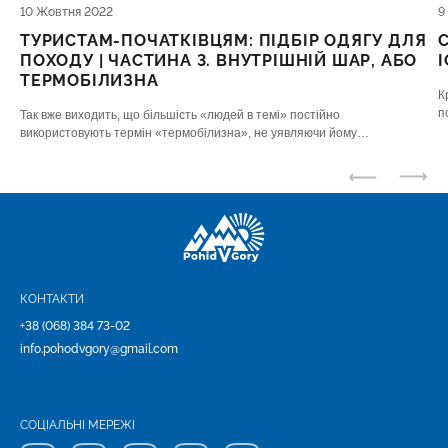
10 Жовтня 2022
9
ТУРИСТАМ-ПОЧАТКІВЦЯМ: ПІДБІР ОДЯГУ ДЛЯ
ПОХОДУ | ЧАСТИНА 3. ВНУТРІШНІЙ ШАР, АБО
ТЕРМОБІЛИЗНА
К
п
Так вже виходить, що більшість «людей в темі» постійно
використовують термін «термобілизна», не уявляючи йому
альтернативи на терені активного відпочинку і часто навіть не
задумуючись, «що це за звір такий».
КОНТАКТИ
+38 (068) 384 73-02
info.pohodvgory@gmail.com
СОЦІАЛЬНІ МЕРЕЖІ