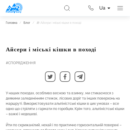
Ua
Головна
/
Блог
/
🎁 Айсери і міські кішки в поході
Айсери і міські кішки в поході
#СПОРЯДЖЕННЯ
У наших походах, особливо весною та взимку, ми стикаємося з
деякими заледенінням стежок, лісових доріг та інших поверхонь на
маршруті. Використовувати альпіністські кішки в цих умовах – все
одно що стріляти з гармати по горобцях. Крім того, альпіністські кішки
– важкі і недешеві.
Йти по скрижанілий, нехай і по практично горизонтальній поверхні –