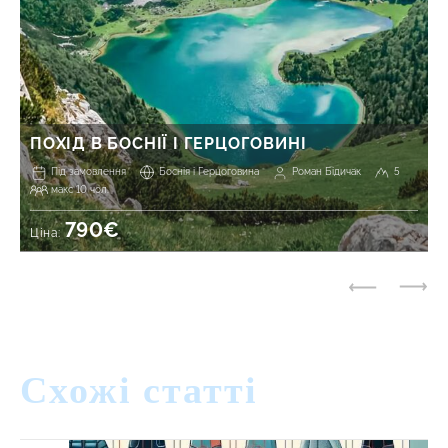
ПОХІД В БОСНІЇ І ГЕРЦОГОВИНІ
Під замовлення
Боснія і Герцоговина
Роман Бідичак
5
макс 10 чол.
790€
Ціна:
Схожі статті