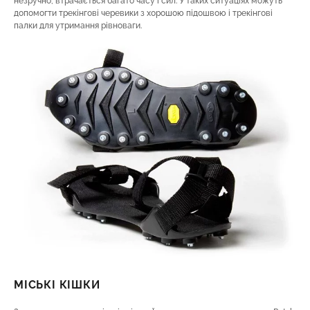
незручно, втрачається багато часу і сил. У таких ситуаціях можуть
допомогти трекінгові черевики з хорошою підошвою і трекінгові
палки для утримання рівноваги.
МІСЬКІ КІШКИ