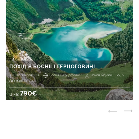
ПОХІД В БОСНІЇ І ГЕРЦОГОВИНІ
Під замовлення
Боснія і Герцоговина
Роман Бідичак
5
макс 10 чол.
790€
Ціна: