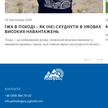
25 Листопада 2025
1
ЇЖА В ПОХОДІ - ЯК (НЕ) СХУДНУТИ В УМОВАХ
ВИСОКИХ НАВАНТАЖЕНЬ
К
к
Похід — це неймовірний досвід, сповнений фізичних викликів та
м
емоційних вражень. Однак, щоб повною мірою насолодитися величчю
Т
гір чи лісів, недостатньо лише якісного спорядження – вам потрібне
якісне «паливо
КОНТАКТИ
+38 (068) 384 73-02
info.pohodvgory@gmail.com