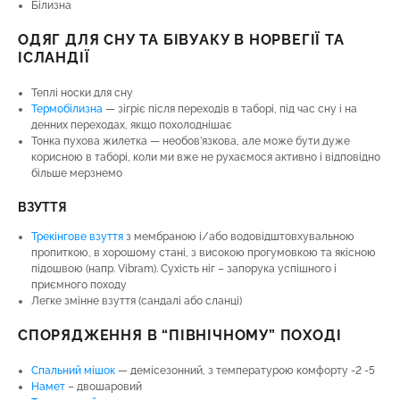
Білизна
ОДЯГ ДЛЯ СНУ ТА БІВУАКУ В НОРВЕГІЇ ТА
ІСЛАНДІЇ
Теплі носки для сну
Термобілизна
— зігріє після переходів в таборі, під час сну і на
денних переходах, якщо похолоднішає
Тонка пухова жилетка — необов’язкова, але може бути дуже
корисною в таборі, коли ми вже не рухаємося активно і відповідно
більше мерзнемо
ВЗУТТЯ
Трекінгове взуття
з мембраною і/або водовідштовхувальною
пропиткою, в хорошому стані, з високою прогумовкою та якісною
підошвою (напр. Vibram). Сухість ніг – запорука успішного і
приємного походу
Легке змінне взуття (сандалі або сланці)
СПОРЯДЖЕННЯ В “ПІВНІЧНОМУ” ПОХОДІ
Спальний мішок
— демісезонний, з температурою комфорту -2 -5
Намет
– двошаровий