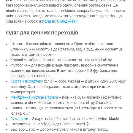
рюкзак. Полегшити свою ношу Ви зможете, дотримуючись принципу
багатофункціональності вашого одягу. Ісландія розташована ще
північніше та відрізняється навіть більш непередбачуваною погодою,
аніж Норвегія. Наведемо список того спорядження в Норвегію, що
слід взяти з собою в
похід по Скандинавії
.
Одяг для денних переходів
Штани – бажано щільні, з кишенями. Просто відмінно, якщо
штанини у них можуть відстібається, тоді в будь-який момент Ви
можете отримати шорти
Хороші мембранні штани – вони захистять від дощу і вітру
Футболка – для походів краще підходять вироби з синтетичної
тканини, що швидко сохне Візьміть з собою 2-3 футболки для
повсякденного носіння
Кофта з полартеку
(фліс) — обов’язкова! — 2 штуки: одну 200, іншу
товстішу. Одягаючи їх разом, можна зігрітися при низьких
температурах
Мембранна куртка-вітрівка
– повинна бути якісною і ефективно
захищати від можливих опадів і крижаного вітру Скандинавії
Шапка – тепла, що не продувається (як і весь одяг в Норвегію та
Ісландію 🙂
Рукавички
– 2 пари, одна обов’язково вітрозахисні (wind-block).
Шкарпетки – в необхідній для Вас кількості 🙂
Баф або шарф — допоможе утеплитися в вітряну погоду