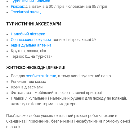
Туристичний килимок
Рюкзак
: дівчатам від 60 літрів, чоловікам від 65 літрів
Трекінгові палиці
ТУРИСТИЧНІ АКСЕСУАРИ
Налобний ліхтарик
Сонцезахисні окуляри
, вони ж і вітрозахисні 🙂
Індивідуальна аптечка
Кружка, ложка, ніж
Термос (1L на туриста)
ЖИТТЄВО НЕОБХІДНІ ДРІБНИЦІ
Все для
особистої гігієни
, в тому числі туалетний папір.
Репелент від комах
Крем від засмаги
Фотоапарат, мобільний телефон, зарядні пристрої
Плавки / купальник і маленький рушник
для походу по Ісландії
,
адже тут стільки термальних джерел!
Пам’ятаємо: добре укомплектований рюкзак робить походи в
Скандинавії приємними, безпечними і незабутніми (в прямому сенсі
слова :).