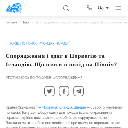
Ua
Головна
/
Блог
/
🎁 Спорядження і одяг в Норвегію та Ісландію. Що взяти в похід на 
ПОХІД ПО ГОРАХ І ФІОРДАХ НОРВЕГІЇ
Спорядження і одяг в Норвегію та
Ісландію. Що взяти в похід на Північ?
#ГОТУЄМОСЬ ДО ПОХОДІВ,
#СПОРЯДЖЕННЯ
Країни Скандинавії —
Норвегія
,
Ісландія
,
Швеція
— суворі, з мінливою
погодою. Тому до підбору одягу для походів їх дивно красивими
горами потрібно поставитися з особливою скрупульозністю.
Важливо мати з собою все необхідне і при цьому не перевантажити