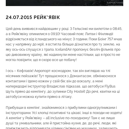
24.07.2015 РЕЙК’ЯВІК
Цей день виявився найдовшим у році. З Гельсінкі ми вилетіли о 08:45,
а в Рейк’явіку опинилися о 09:10! Часовий пояс Литви і Фінляндії
відрізняється від ісландського на мінус 3 години. Поки Боінг 757 мчав
нас у напрямку до мрії, я встигла більше дізнатися про ту землю, на
яку ось-ось спущуся з трапа. IcelandAir пропонує безліч фільмів про
цю дивовижну країну, які надихнули мене настільки, що я просто не
могла повірити, що я скоро все це побачу!
І ось – Кефлавік! Аеропорт-космодром, так він виглядав на тлі
місячних пейзажів! Тут прощаємося з Домантасом, обмінюємося
контактами і їдемо кожен у свій бік: він до вокзалу, а мені
напередодні інструктор Владислав підказав, що автобуси FlyBus
їдуть прямо до кемпінгу, до зупинки City Hostel! До речі, квитки на ці
автобуси можна купити прямо в літаку.
Прибувши в кемпінг, знайомимося з прибулими одногрупниками і
інструкторами. Усі хлопці позитивні та цікаві, інші в походи не ходять!
А кемпінг у Рейк’явіку – all inclusive по-походному! Там є не лише
душі та умивальники, але й пристойна кухня, де, до речі, люди, які
приїжджають відпочивати цілими сім’ями на машинах, залишають