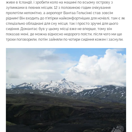
живе в Ісландії, і зробити коло на машині по всьому острову з
зупинками в певних місцях. 12 з половиною годин очікування
пролетіли непомітно, а аеропорт Вантаа Гельсінкі став зовсім
рідним! Він входить до п’ятірки найкомфортніших для ночівлі, там є як
спеціально обладнані для сну місця, так і просто зручні для цього
сидіння. Домантас був у цьому місці вже не вперше, тому він
показав мені, де можна відносно недорого поїсти, після чого ми ще
трохи поговорили, потім зайняли по чотири сидіння кожен і заснули.