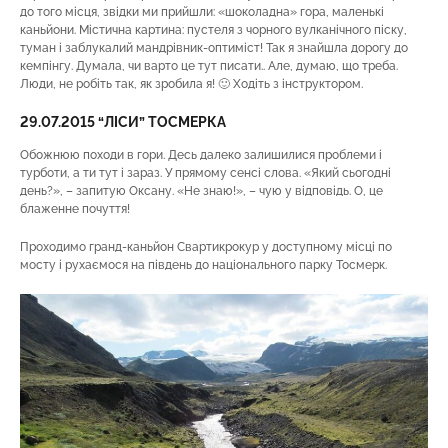
до того місця, звідки ми прийшли: «шоколадна» гора, маленькі
каньйони. Містична картина: пустеля з чорного вулканічного піску,
туман і заблукалий мандрівник-оптиміст! Так я знайшла дорогу до
кемпінгу. Думала, чи варто це тут писати.. Але, думаю, що треба.
Люди, не робіть так, як зробила я! 🙂 Ходіть з інструктором.
29.07.2015 “ЛІСИ” ТОСМЕРКА
Обожнюю походи в гори. Десь далеко залишилися проблеми і
турботи, а ти тут і зараз. У прямому сенсі слова. «Який сьогодні
день?», – запитую Оксану. «Не знаю!», – чую у відповідь. О, це
блаженне почуття!
Проходимо гранд-каньйон Свартикрокур у доступному місці по
мосту і рухаємося на південь до національного парку Тосмерк.