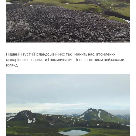
Пишний і густий ісландський мох так і манить нас, втомлених
мандрівників, прилягти і помилуватися інопланетними пейзажами
Ісландії!