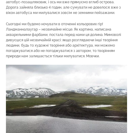
автобус-позашляховик, і ось ми вже прямуємо вглиб острова.
Дорога зайняла близько 4 годин, але сумувати не довелося: вже з
вікон автобуса ми милувалися зовсім не земними пейзажами.
Сьогодні ми будемо ночувати в оточенні кольорових гір!
Ландманналаугар – незвичайне місце. Як картина, написана
акварельними фарбами, постала перед нами ця долина. Мимоволі
дивуєшся цій незвичайній красі: якщо розглядаючи інші творіння
людини, будь то художні творіння або архітектура, ми можемо
погоджуватися або не погоджуватися з автором, то творінням
природи нам залишається тільки милуватися. Мовчки.