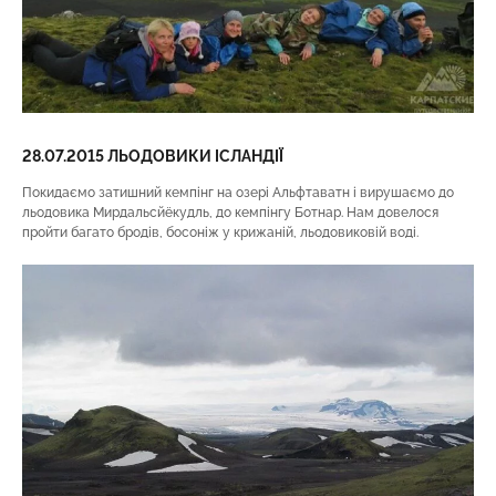
28.07.2015 ЛЬОДОВИКИ ІСЛАНДІЇ
Покидаємо затишний кемпінг на озері Альфтаватн і вирушаємо до
льодовика Мирдальсйёкудль, до кемпінгу Ботнар. Нам довелося
пройти багато бродів, босоніж у крижаній, льодовиковій воді.