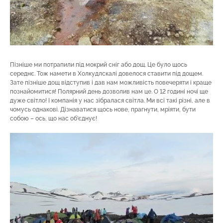
Пізніше ми потрапили під мокрий сніг або дощ. Це було щось
середнє. Тож намети в Холкудлскалі довелося ставити під дощем.
Зате пізніше дощ відступив і дав нам можливість повечеряти і краще
познайомитися! Полярний день дозволив нам це. О 12 годині ночі ще
дуже світло! І компанія у нас зібралася світла. Ми всі такі різні, але в
чомусь однакові. Дізнаватися щось нове, прагнути, мріяти, бути
собою – ось, що нас об’єднує!