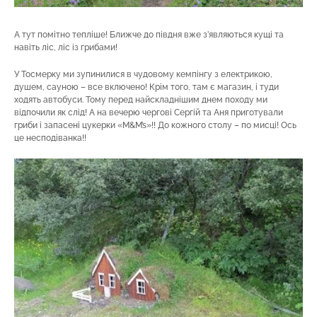
А тут помітно тепліше! Ближче до півдня вже з’являються кущі та
навіть ліс, ліс із грибами!
У Тосмерку ми зупинилися в чудовому кемпінгу з електрикою,
душем, сауною – все включено! Крім того, там є магазин, і туди
ходять автобуси. Тому перед найскладнішим днем походу ми
відпочили як слід! А на вечерю чергові Сергій та Аня приготували
гриби і запасені цукерки «M&M’s»!! До кожного столу – по мисці! Ось
це несподіванка!!