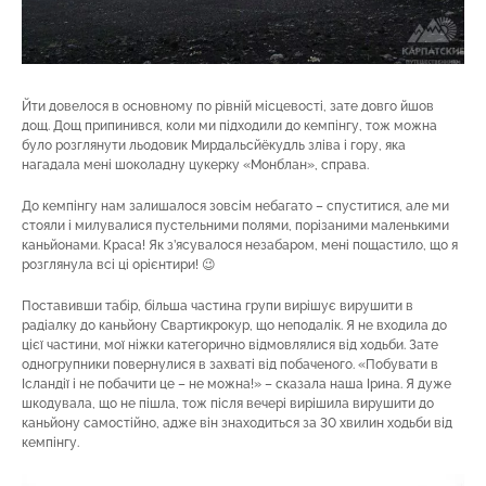
Йти довелося в основному по рівній місцевості, зате довго йшов
дощ. Дощ припинився, коли ми підходили до кемпінгу, тож можна
було розглянути льодовик Мирдальсйёкудль зліва і гору, яка
нагадала мені шоколадну цукерку «Монблан», справа.
До кемпінгу нам залишалося зовсім небагато – спуститися, але ми
стояли і милувалися пустельними полями, порізаними маленькими
каньйонами. Краса! Як з’ясувалося незабаром, мені пощастило, що я
розглянула всі ці орієнтири! 😉
Поставивши табір, більша частина групи вирішує вирушити в
радіалку до каньйону Свартикрокур, що неподалік. Я не входила до
цієї частини, мої ніжки категорично відмовлялися від ходьби. Зате
одногрупники повернулися в захваті від побаченого. «Побувати в
Ісландії і не побачити це – не можна!» – сказала наша Ірина. Я дуже
шкодувала, що не пішла, тож після вечері вирішила вирушити до
каньйону самостійно, адже він знаходиться за 30 хвилин ходьби від
кемпінгу.