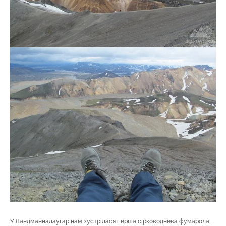
У Ландманналаугар нам зустрілася перша сірководнева фумарола.