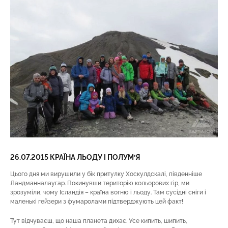
26.07.2015 КРАЇНА ЛЬОДУ І ПОЛУМ’Я
Цього дня ми вирушили у бік притулку Хоскулдскалі, південніше
Ландманналаугар. Покинувши територію кольорових гір, ми
зрозуміли, чому Ісландія – країна вогню і льоду. Там сусідні сніги і
маленькі гейзери з фумаролами підтверджують цей факт!
Тут відчуваєш, що наша планета дихає. Усе кипить, шипить,