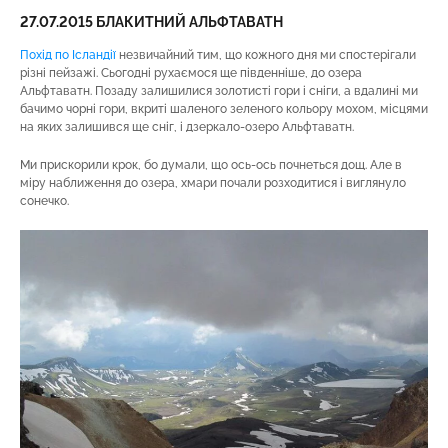
27.07.2015 БЛАКИТНИЙ АЛЬФТАВАТН
Похід по Ісландії
незвичайний тим, що кожного дня ми спостерігали
різні пейзажі. Сьогодні рухаємося ще південніше, до озера
Альфтаватн. Позаду залишилися золотисті гори і сніги, а вдалині ми
бачимо чорні гори, вкриті шаленого зеленого кольору мохом, місцями
на яких залишився ще сніг, і дзеркало-озеро Альфтаватн.
Ми прискорили крок, бо думали, що ось-ось почнеться дощ. Але в
міру наближення до озера, хмари почали розходитися і виглянуло
сонечко.