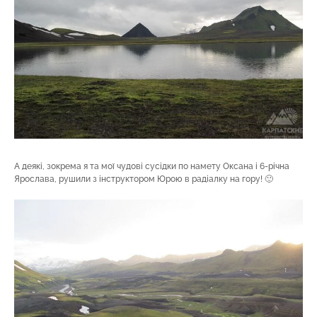
А деякі, зокрема я та мої чудові сусідки по намету Оксана і 6-річна
Ярослава, рушили з інструктором Юрою в радіалку на гору! 🙂