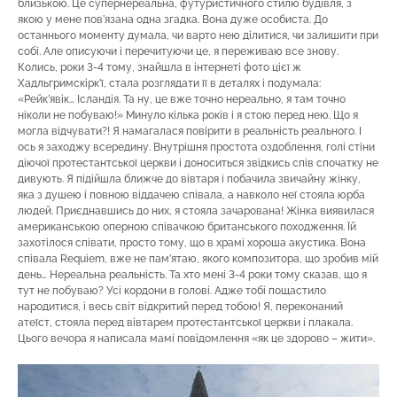
близькою. Це супернереальна, футуристичного стилю будівля, з
якою у мене пов’язана одна згадка. Вона дуже особиста. До
останнього моменту думала, чи варто нею ділитися, чи залишити при
собі. Але описуючи і перечитуючи це, я переживаю все знову.
Колись, роки 3-4 тому, знайшла в інтернеті фото цієї ж
Хадльгримскірк’ї, стала розглядати її в деталях і подумала:
«Рейк’явік… Ісландія. Та ну, це вже точно нереально, я там точно
ніколи не побуваю!» Минуло кілька років і я стою перед нею. Що я
могла відчувати?! Я намагалася повірити в реальність реального. І
ось я заходжу всередину. Внутрішня простота оздоблення, голі стіни
діючої протестантської церкви і доноситься звідкись спів спочатку не
дивують. Я підійшла ближче до вівтаря і побачила звичайну жінку,
яка з душею і повною віддачею співала, а навколо неї стояла юрба
людей. Приєднавшись до них, я стояла зачарована! Жінка виявилася
американською оперною співачкою британського походження. Їй
захотілося співати, просто тому, що в храмі хороша акустика. Вона
співала Requiem, вже не пам’ятаю, якого композитора, що зробив мій
день… Нереальна реальність. Та хто мені 3-4 роки тому сказав, що я
тут не побуваю? Усі кордони в голові. Адже тобі пощастило
народитися, і весь світ відкритий перед тобою! Я, переконаний
атеїст, стояла перед вівтарем протестантської церкви і плакала.
Цього вечора я написала мамі повідомлення «як це здорово – жити».