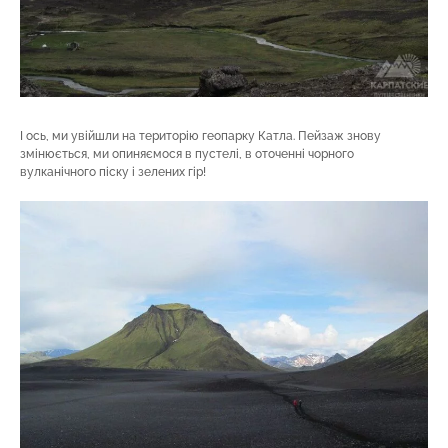
І ось, ми увійшли на територію геопарку Катла. Пейзаж знову
змінюється, ми опиняємося в пустелі, в оточенні чорного
вулканічного піску і зелених гір!