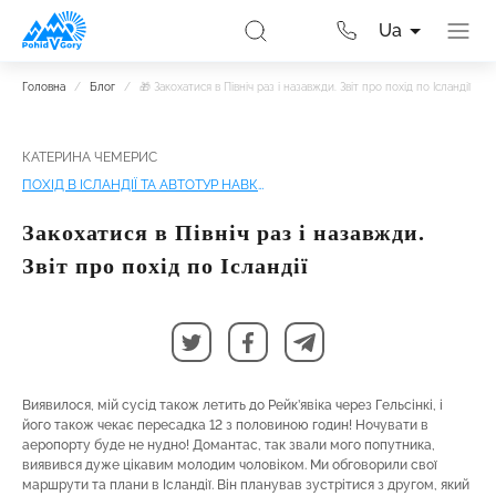
Ua
Головна
/
Блог
/
🎁 Закохатися в Північ раз і назавжди. Звіт про похід по Ісландії
КАТЕРИНА ЧЕМЕРИС
ПОХІД В ІСЛАНДІЇ ТА АВТОТУР НАВКОЛО ОСТРОВА
Закохатися в Північ раз і назавжди.
Звіт про похід по Ісландії
Виявилося, мій сусід також летить до Рейк’явіка через Гельсінкі, і
його також чекає пересадка 12 з половиною годин! Ночувати в
аеропорту буде не нудно! Домантас, так звали мого попутника,
виявився дуже цікавим молодим чоловіком. Ми обговорили свої
маршрути та плани в Ісландії. Він планував зустрітися з другом, який