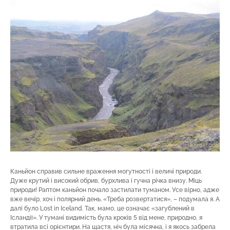
Каньйон справив сильне враження могутності і величі природи.
Дуже крутий і високий обрив, бурхлива і гучна річка внизу. Міць
природи! Раптом каньйон почало застилати туманом. Усе вірно, адже
вже вечір, хоч і полярний день. «Треба розвертатися», – подумала я. А
далі було Lost in Iceland. Так, мамо, це означає «загублений в
Ісландії». У тумані видимість була кроків 5 від мене, природно, я
втратила всі орієнтири. На щастя, ніч була місячна, і я якось забрела