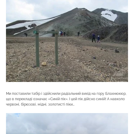
Ми поставили табір і здійснили радіальний вихід на гору Блахнюкюр,
що в перекладі означає «Синій пік». І цей пік дійсно синій! А навколо
червоні, бірюзові, мідні, золотисті піки…