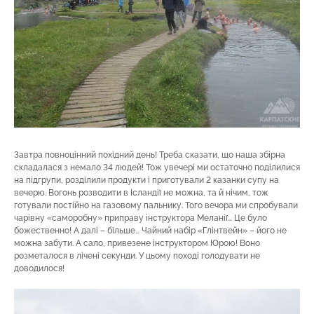
Завтра повноцінний похідний день! Треба сказати, що наша збірна
складалася з немало 34 людей! Тож увечері ми остаточно поділилися
на підгрупи, розділили продукти і приготували 2 казанки супу на
вечерю. Вогонь розводити в Ісландії не можна, та й нічим, тож
готували постійно на газовому пальнику. Того вечора ми спробували
чарівну «саморобну» приправу інструктора Меланії… Це було
божественно! А далі – більше… Чайний набір «Глінтвейн» – його не
можна забути. А сало, привезене інструктором Юрою! Воно
розметалося в лічені секунди. У цьому поході голодувати не
доводилося!