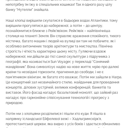
непотрібну їм їжу в спеціальних кошиках! Так я одного разу цілу
банку “Нутелли” знайшла.
Наші хлопці вирішили скупатися в бадьорих водах Атлантики, тому
вирішили прогулятися до набережної, а потім – до центру,
познайомитися ближче з Рейк’явіком. Рейк’явік – найпівнічніша
столиця на планеті Земля. Він справляє враження спокійного, тихого
містечка, багато машин і людей на вулиці ви там не побачите, як і
особливо витончених творів архітектури та мистецтва. Північна
строгість і чіткість характерна цьому місту. Гуляючи вздовж
набережної, ми дійшли до тієї самої скульптури з підручника з
географії, яка називається Sun Voyager, у перекладі “Сонячний
мандрівник”. Вона символізує надію на нове життя, мрію про далекі
країни та незвідані горизонти, прагнення до свободи, і не є
пам’ятником вікінгам, як багато хто вважає. Потім ми зайшли в Harpa.
Це концертний зал незвичайного стилю, майданчик для проведення
концертів, ділових зустрічей, великих конференцій, банкетів та
виставок. Його фасад нагадує базальтовий моноліт, що зайвий раз
нагадує про гармонійне співіснування технологій і прогресу з
природою.
Потім ми з хлопцями розділилися і пішли хто куди. Я пішла в
напрямку ісландської Ейфелевої вежі – Хадльгримскірк’я,
протестантської церкви, яка видно з усіх боків і здається обманливо