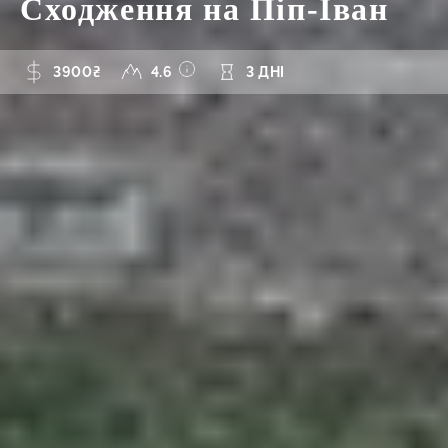
Сходження на Піп-Іван
3900₴
4.6
3 ДНІ