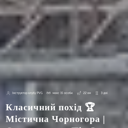
Інструктор клубу PVG
макс 15 особи.
22 км
3 дні
Класичний похід 🏆
Містична Чорногора |