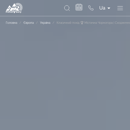
Ua
Головна
/
Європа
/
Україна
/
Класичний похід 🏆 Містична Чорногора | Сходження