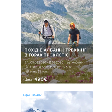
ПОХІД В АЛБАНІЇ | ТРЕККІНГ
В ГОРАХ ПРОКЛЄТІЄ
05.09.2026 - 11.09.2026
Албанія
Оксана Артемовська
5
макс 15 чол.
490€
Ціна:
гарантовано