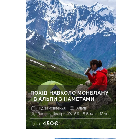
ПОХІД НАВКОЛО МОНБЛАНУ
| В АЛЬПИ З НАМЕТАМИ
Під замовлення
Альпи
Василь Шуляр
6.9
макс 12 чол.
450€
Ціна: