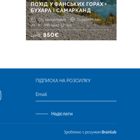
ПОХІД У ФАНСЬКИХ ГОРАХ +
БУХАРА І САМАРКАНД
Під замовлення
Таджикистан
8
макс 12 чол.
850€
Ціна:
ПІДПИСКА НА РОЗСИЛКУ
Надіслати
Зроблено з розумом
Brainlab