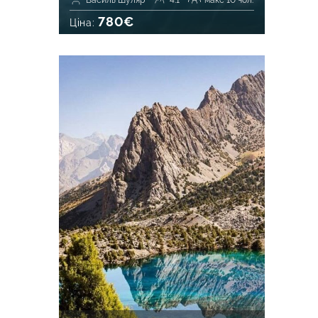
Василь Шуляр
4.1
макс 10 чол.
780€
Ціна: