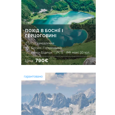
ПОХІД В БОСНІЇ І
ГЕРЦОГОВИНІ
Під замовлення
Боснія і Герцоговина
Роман Бідичак
5
макс 10 чол.
790€
Ціна:
гарантовано