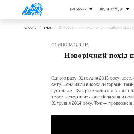
НАПРЯМКИ
ВИДИ ПОХОДІВ
Головна
/
Блог
/
🎁 Новорічний похід по Гринявському хребту 
ОСИПОВА ОЛЕНА
Новорічний похід п
Одного разу, 31 грудня 2013 року, весе
снігу. Вони йшли високими горами, темни
зустрілися! Зустріч виявилася такою теп
трохи засмутилися, але після халви по
31 грудня 2014 року. Тож — продовження