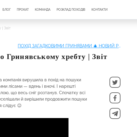
БЛОГ
ПРОКАТ
КОМАНДА
РОЗКЛАД ПОХОДІВ
КОНТАКТИ
| Звіт
ПОХІД ЗАГАДКОВИМИ ГРИНЯВАМИ 🎄 НОВИЙ РІК В КАРПАТАХ
о Гринявському хребту | Звіт
ла компанія вирушила в похід на пошуки
ми лісами — вдень і вночі. І нарешті
лою, що весь сніг розтанув. Спочатку всі
веселішали й вирішили продовжити пошуки
 слідує 😉