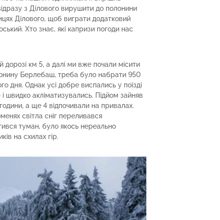
відразу з Ділового вирушити до полонини
цях Ділового, щоб виграти додатковий
ський. Хто знає, які капризи погоди нас
й дорозі км 5, а далі ми вже почали місити
олонину Берлебаш, треба було набрати 950
о дня. Однак усі добре виспались у поїзді
і) і швидко акліматизувались. Підйом зайняв
 години, а ще 4 відпочивали на привалах.
оменях світла сніг переливався
ився туман, було якось нереально
ків на схилах гір.