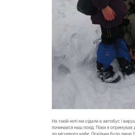
На такій ноті ми сідали в автобус і вир
починався наш похід. Поки я отримував д
до місцевого кафе. Оскільки було лише 1