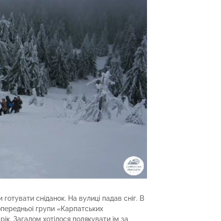
 готувати сніданок. На вулиці падав сніг. В
опередньої групи «Карпатських
рік. Загалом хотілося подякувати їм за