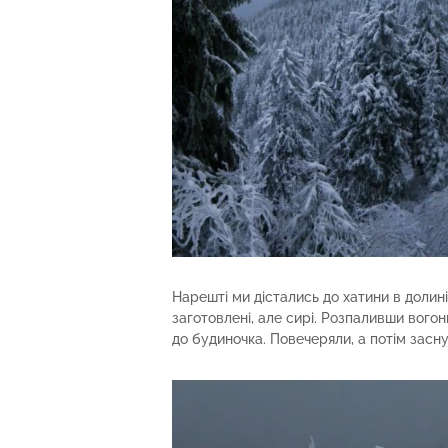
Нарешті ми дістались до хатини в долин
заготовлені, але сирі. Розпаливши вогон
до будиночка. Повечеряли, а потім засн