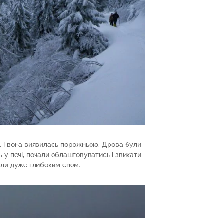
і, і вона виявилась порожньою. Дрова були
ь у печі, почали облаштовуватись і звикати
ули дуже глибоким сном.