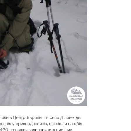
ушили в Центр Європи – в село Ділове, де
озвіл у прикордонників, всі пішли на обід
4:30 на наших годинниках, я вирішив