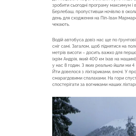
зробити сьогодні програму максимум і 
Берлебаш, пропустивши ночівлю в околи
день для сходження на Піп-Іван Мармаро
чекають.
Водій автобуса довіз нас ще по ґрунтові
сніг самі. Загалом, щоб піднятися на п
метрів висоти – досить важко для першог
(крім Андрія, який 400 км їхав на машин
у нас 8 годин. З яких реально йшли ми 4
Йти довелося з ліхтариками, вночі. У пр
смарагдовими спалахами. На гори спуст
спостерігати за вогниками наших ліхтари