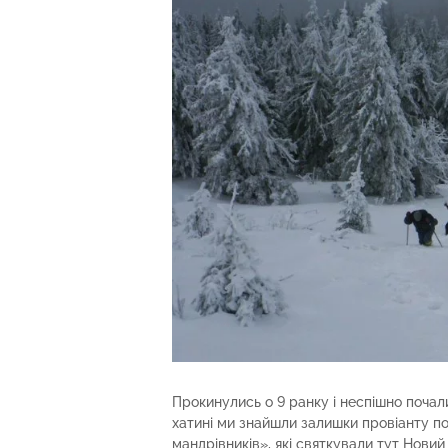
Прокинулись о 9 ранку і неспішно почали
хатині ми знайшли залишки провіанту п
мандрівників», які святкували тут Новий 