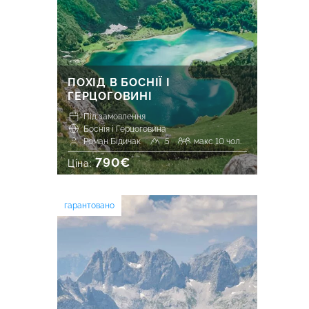
ПОХІД В БОСНІЇ І
ГЕРЦОГОВИНІ
Під замовлення
Боснія і Герцоговина
Роман Бідичак
5
макс 10 чол.
790€
Ціна:
гарантовано