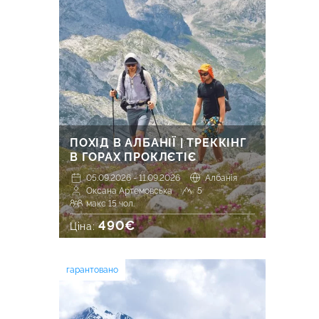
ПОХІД В АЛБАНІЇ | ТРЕККІНГ
В ГОРАХ ПРОКЛЄТІЄ
05.09.2026 - 11.09.2026
Албанія
Оксана Артемовська
5
макс 15 чол.
490€
Ціна:
гарантовано