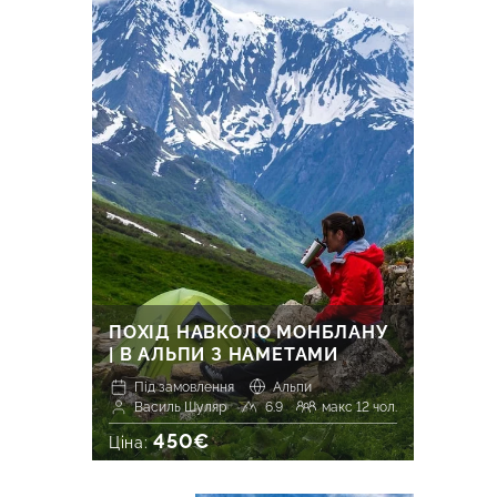
ПОХІД НАВКОЛО МОНБЛАНУ
| В АЛЬПИ З НАМЕТАМИ
Під замовлення
Альпи
Василь Шуляр
6.9
макс 12 чол.
450€
Ціна: