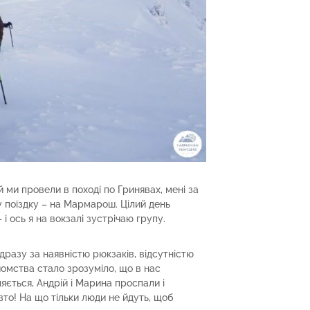
 ми провели в поході по Гринявах, мені за
 поїздку – на Мармарош. Цілий день
 і ось я на вокзалі зустрічаю групу.
одразу за наявністю рюкзаків, відсутністю
йомства стало зрозуміло, що в нас
ється, Андрій і Марина проспали і
вто! На що тільки люди не йдуть, щоб