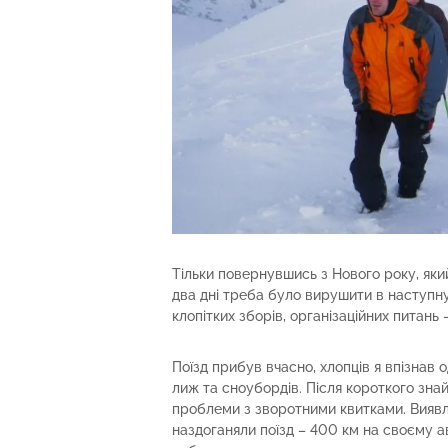
Тільки повернувшись з Нового року, який
два дні треба було вирушити в наступну
клопітких зборів, організаційних питань –
Поїзд прибув вчасно, хлопців я впізнав 
лиж та сноубордів. Після короткого зна
проблеми з зворотними квитками. Виявля
наздоганяли поїзд – 400 км на своєму а