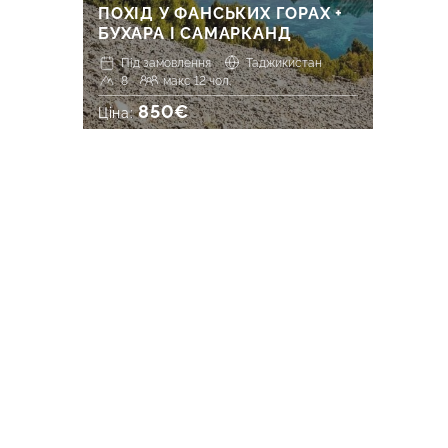
ПОХІД У ФАНСЬКИХ ГОРАХ +
БУХАРА І САМАРКАНД
Під замовлення
Таджикистан
8
макс 12 чол.
850€
Ціна: