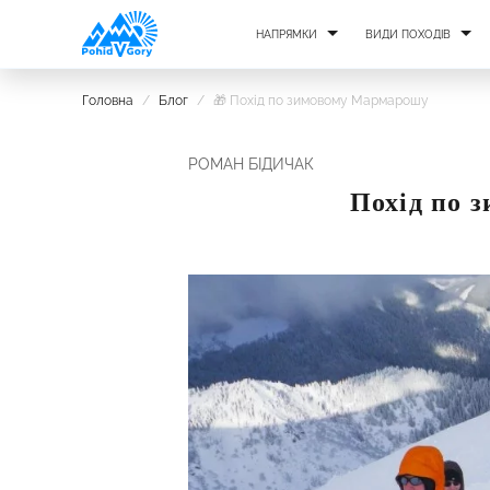
НАПРЯМКИ
ВИДИ ПОХОДІВ
Головна
/
Блог
/
🎁 Похід по зимовому Мармарошу
РОМАН БІДИЧАК
Похід по 