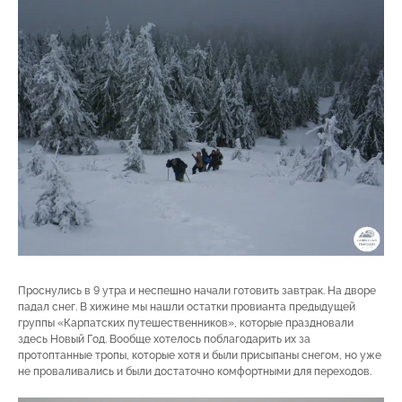
Проснулись в 9 утра и неспешно начали готовить завтрак. На дворе
падал снег. В хижине мы нашли остатки провианта предыдущей
группы «Карпатских путешественников», которые праздновали
здесь Новый Год. Вообще хотелось поблагодарить их за
протоптанные тропы, которые хотя и были присыпаны снегом, но уже
не проваливались и были достаточно комфортными для переходов.