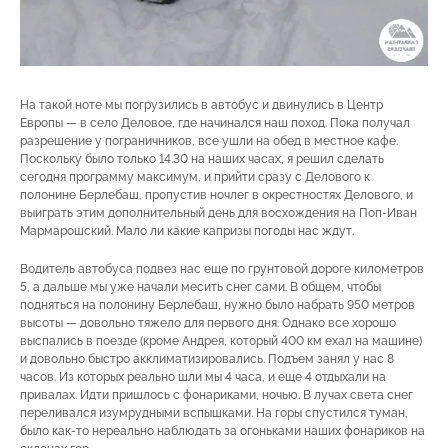
На такой ноте мы погрузились в автобус и двинулись в Центр
Европы — в село Деловое, где начинался наш поход. Пока получал
разрешение у пограничников, все ушли на обед в местное кафе.
Поскольку было только 14.30 на наших часах, я решил сделать
сегодня программу максимум, и прийти сразу с Делового к
полонине Берлебаш, пропустив ночлег в окрестностях Делового, и
выиграть этим дополнительный день для восхождения на Поп-Иван
Мармарошский. Мало ли какие капризы погоды нас ждут.
Водитель автобуса подвез нас еще по грунтовой дороге километров
5, а дальше мы уже начали месить снег сами. В общем, чтобы
подняться на полонину Берлебаш, нужно было набрать 950 метров
высоты — довольно тяжело для первого дня. Однако все хорошо
выспались в поезде (кроме Андрея, который 400 км ехал на машине)
и довольно быстро акклиматизировались. Подъем занял у нас 8
часов. Из которых реально шли мы 4 часа, и еще 4 отдыхали на
привалах. Идти пришлось с фонариками, ночью. В лучах света снег
переливался изумрудными вспышками. На горы спустился туман,
было как-то нереально наблюдать за огоньками наших фонариков на