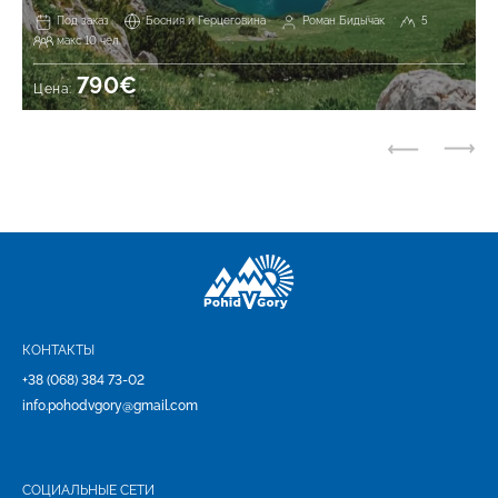
Под заказ
Босния и Герцеговина
Роман Бидычак
5
макс 10 чел.
790€
Цена:
КОНТАКТЫ
+38 (068) 384 73-02
info.pohodvgory@gmail.com
СОЦИАЛЬНЫЕ СЕТИ