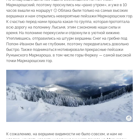
Мармарошский, поэтому проснулись мы «рано утром», и уже в 10
часов вышли на маршрут 🙂 Облака были только на самых высоких
вершинах и нам открылись невероятные пейзажи Мармарошских гор.
К счастью перед нами прошла какая-то группа, которая протоптала
всю дорогу на полонину Лысычя, этим сэкономив наши силы и
время. На полонине перекусили и отдохнули в уютной хижине.
Утеплившись, отправились на штурм вершины. Снег на гребне под
Попом-Иваном был не глубоким, поэтому передвигались довольно
быстро. Также подниматься мотивировали прекрасные пейзажи
Румынского Мармароша, в том числе горы Феркеу — самой высокой
точки Мармарошских гор.
К сожалению, на вершине видимости не было совсем, и нам не