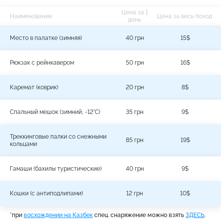
Цена за 1
Наименование
Цена за весь поход
день
Место в палатке (зимняя)
40 грн
15$
Рюкзак с рейнкавером
50 грн
16$
Каремат (коврик)
20 грн
8$
Cпальный мешок (зимний, -12°С)
35 грн
9$
Треккинговые палки со снежными
85 грн
19$
кольцами
Гамаши (бахилы туристические)
40 грн
9$
Кошки (с антиподлипами)
12 грн
10$
*при
восхождении на Казбек
спец. снаряжение можно взять
ЗДЕСЬ
.