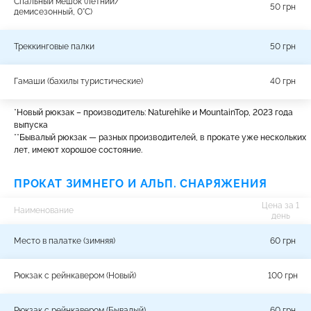
Cпальный мешок (летний/
50 грн
демисезонный, 0°С)
Треккинговые палки
50 грн
Гамаши (бахилы туристические)
40 грн
*Новый рюкзак – производитель: Naturehike и MountainTop, 2023 года
выпуска
**Бывалый рюкзак — разных производителей, в прокате уже нескольких
лет, имеют хорошое состояние.
ПРОКАТ ЗИМНЕГО И АЛЬП. СНАРЯЖЕНИЯ
Цена за 1
Наименование
день
Место в палатке (зимняя)
60 грн
Рюкзак с рейнкавером (Новый)
100 грн
Рюкзак с рейнкавером (Бывалый)
60 грн