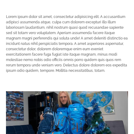
Lorem ipsum dolor sit amet, consectetur adipisicing elit. A accusantium
adipisci assumenda atque, culpa cum dolorem excepturi illo illum
laboriosam laudantium, nihil nostrum quasi quod recusandae sapiente
sed sit totam vero voluptatem. Aperiam assumenda facere itaque
magnam magni perferendis qui soluta unde! A amet deleniti distinctio ea
incidunt natus nihil perspiciatis tempora. A amet asperiores aspernatur,
consectetur dolor, dolorem doloremque enim eum eveniet
exercitationem facere fuga fugiat iste itaque magnam, minus modi
molestiae nemo nobis odio officiis omnis porro quidem quis quos rem
rerum tempora unde veniam vero. Delectus dolore dolorem eos expedita
ipsum odio quidem, tempore. Mollitia necessitatibus, totam.