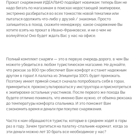
Прокат снаряжения ИДЕАЛЬНО подойдет новичкам: теперь Вам не
надо бегать по магазинам в поисках недостающей экипировки,
экстренно разбираться во всех тонкостях новой тематики или
пытаться одолжить что-либо у друзей / знакомых. Просто
запишитесь в поход, скажите менеджеру, какое снаряжение Вы
хотите взять на прокат в Ивано-Франковске, и ни о чем не
волнуйтесь! Оно будет ждать Вас у нас на офисе.
Полный комплект снаряги — это в первую очередь дорого, в чем Вы
можете убедиться в любом туристическом магазине. Не думайте,
что рюкзак за 800 грн обеспечит Вам комфорт и станет надежным
другом в горах! А палатка из Эпицентра 100% будет промокать.
Поэтому имеет прямой смысл сначала попробовать себя в горах,
примериться, проконсультироваться у инструктора и присмотреться
к экипировке остальных участников. После первого же похода Вы
будете отлично понимать, что именно Вам нужно, от объема рюкзака
до температуры комфорта спальника. И это поможет Вам
сэкономить время и деньги при покупке снаряжения.
Часто к нам обращаются туристы, которые в среднем ходят в горы
раз в году. Зачем тратиться на палатку-спальник-каремат, когда за
эти деньги можно лет 10 брать все необходимое у нас?