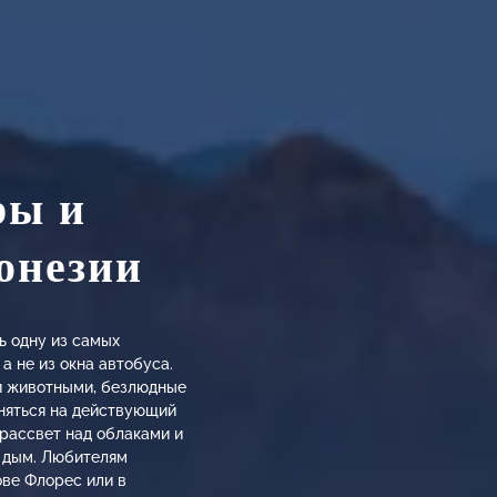
ры и
онезии
ь одну из самых
а не из окна автобуса.
ми животными, безлюдные
няться на действующий
 рассвет над облаками и
я дым. Любителям
ове Флорес или в