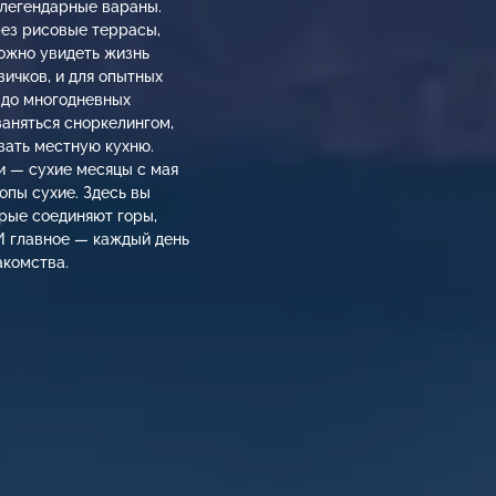
 легендарные вараны.
рез рисовые террасы,
можно увидеть жизнь
вичков, и для опытных
 до многодневных
заняться сноркелингом,
вать местную кухню.
и — сухие месяцы с мая
ропы сухие. Здесь вы
орые соединяют горы,
И главное — каждый день
акомства.