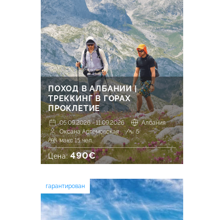
ПОХОД В АЛБАНИИ |
ТРЕККИНГ В ГОРАХ
ПРОКЛЕТИЕ
05.09.2026 - 11.09.2026
Албания
Оксана Артемовская
5
макс 15 чел.
490€
Цена:
гарантирован