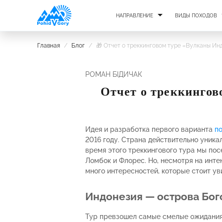
НАПРАВЛЕНИЕ
ВИДЫ ПОХОДОВ
Главная
/
Блог
/
🎁 Отчет о треккинговом туре «Вулканы И
РОМАН БІДИЧАК
Отчет о треккингов
Идея и разработка первого варианта
п
2016 году. Страна действительно уникал
время этого треккингового тура мы посе
Ломбок и Флорес. Но, несмотря на инт
много интересностей, которые стоит ув
Индонезия — острова Бог
Тур превзошел самые смелые ожидания,