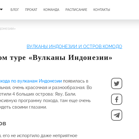
БЛОГ
ПРОКАТ
КОМАНДА
РАСПИСАНИЕ
КОНТАКТЫ
ндонезии»
ВУЛКАНЫ ИНДОНЕЗИИ И ОСТРОВ КОМОДО
ом туре «Вулканы Индонезии»
охода по вулканам Индонезии
появилась в
ьная, очень красочная и разнообразная. Во
тили 4 больших острова: Яву, Бали,
енсивную программу похода, там еще очень
идеть своими глазами.
ов
 его не испортило даже неприятное