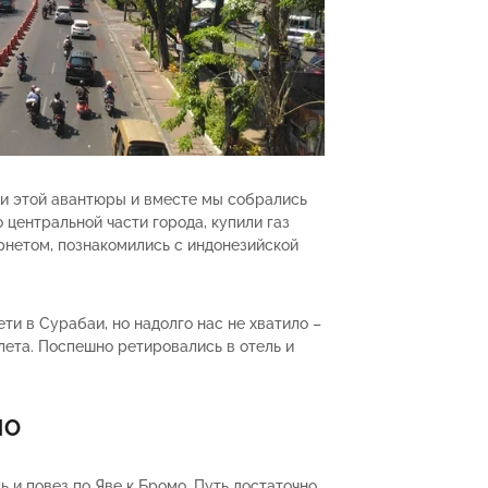
и этой авантюры и вместе мы собрались
 центральной части города, купили газ
рнетом, познакомились с индонезийской
ти в Сурабаи, но надолго нас не хватило –
лета. Поспешно ретировались в отель и
МО
ь и повез по Яве к Бромо. Путь достаточно