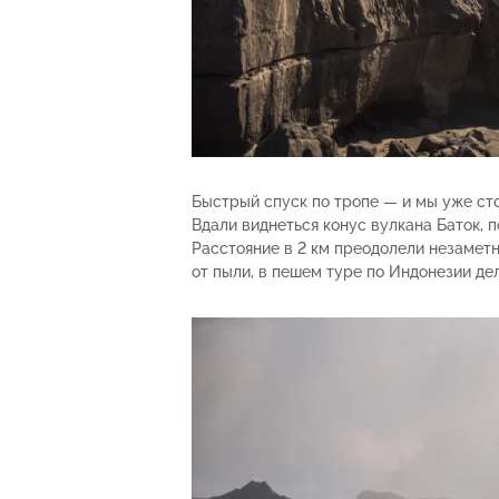
Быстрый спуск по тропе — и мы уже ст
Вдали виднеться конус вулкана Баток, 
Расстояние в 2 км преодолели незаметн
от пыли, в пешем туре по Индонезии дел