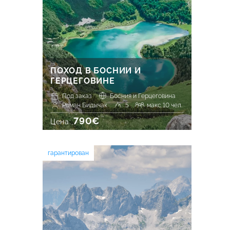
ПОХОД В БОСНИИ И
ГЕРЦЕГОВИНЕ
Под заказ
Босния и Герцеговина
Роман Бидычак
5
макс 10 чел.
790€
Цена:
гарантирован