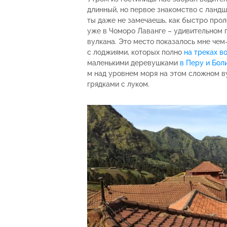
длинный, но первое знакомство с ланд
ты даже не замечаешь, как быстро прол
уже в Чоморо Лаванге – удивительном п
вулкана. Это место показалось мне че
с лоджиями, которых полно
на
треках в
маленькими деревушками
в Перу и Бол
м над уровнем моря на этом сложном в
грядками с луком.