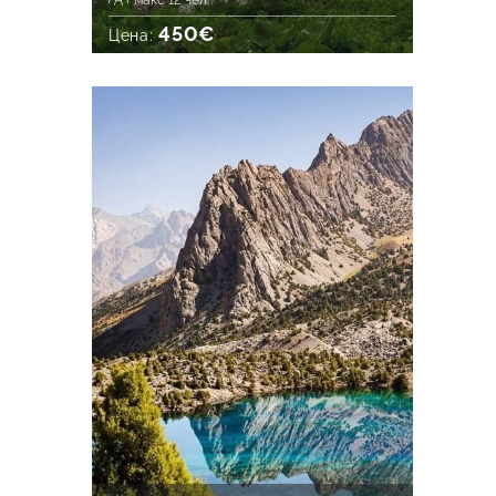
макс 12 чел.
450€
Цена: