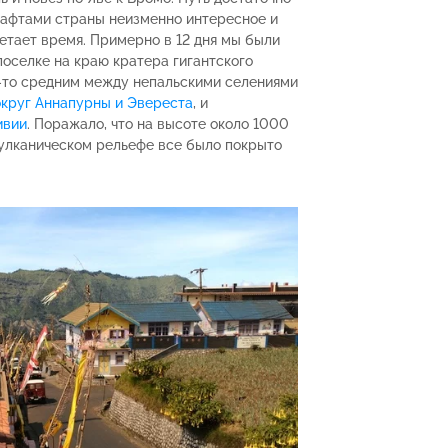
шафтами страны неизменно интересное и
етает время. Примерно в 12 дня мы были
оселке на краю кратера гигантского
м-то средним между непальскими селениями
округ Аннапурны и Эвереста
, и
ивии
. Поражало, что на высоте около 1000
улканическом рельефе все было покрыто