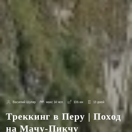
Василий Шуляр
макс 14 чел.
106 км
13 дней
Треккинг в Перу | Поход
на Мачу-Пикчу