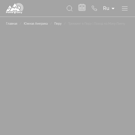
Ru
Главная
/
Южная Америка
/
Перу
/
Треккинг в Перу | Поход на Мачу-Пикчу