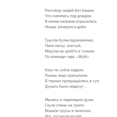
Разговор людей без башни,
Что смеялись под дождем.
В камни палками вгрызались
Ночью, вечером и днём
Грызли булки вдохновенно,
Пили писку, ели куй…
Мёрзли на хребте в тумане.
По команде гида: «Жуй!»
Коку на зубок кидали,
Пылью лица присыпали,
В термах превращались в суп,
Думать было недосуг..,
Мылись в леденящем душе,
Гнули спины на тропе,
Вешали трусы в палатках
Нос засунули везде!