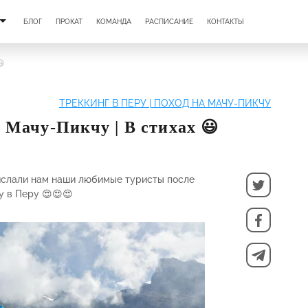
БЛОГ
ПРОКАТ
КОМАНДА
РАСПИСАНИЕ
КОНТАКТЫ
😃
ТРЕККИНГ В ПЕРУ | ПОХОД НА МАЧУ-ПИКЧУ
к Мачу-Пикчу | В стихах 😃
рислали нам наши любимые туристы после
у в Перу 😍😍😍