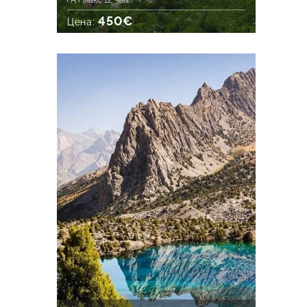
макс 12 чел.
450€
Цена: