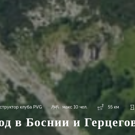
структор клуба PVG
макс 10 чел.
55 км
од в Боснии и Герцего