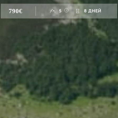
790€
5
8 ДНЕЙ