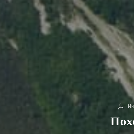
Ин
Пох