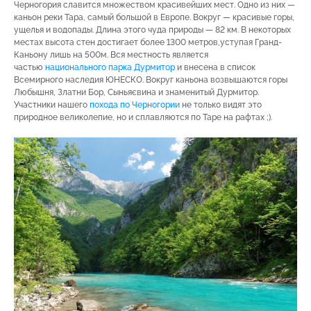
Черногория славится множеством красивейших мест. Одно из них —
каньон реки Тара, самый большой в Европе. Вокруг — красивые горы,
ущелья и водопады. Длина этого чуда природы — 82 км. В некоторых
местах высота стен достигает более 1300 метров,уступая Гранд-
Каньону лишь на 500м. Вся местность является
частью
национального парка Дурмитор
и внесена в список
Всемирного наследия ЮНЕСКО. Вокруг каньона возвышаются горы
Любышня, Златни Бор, Сыньяєвина и знаменитый Дурмитор.
Участники нашего
похода по Черногории
не только видят это
природное великолепие, но и сплавляются по Таре на рафтах ;).