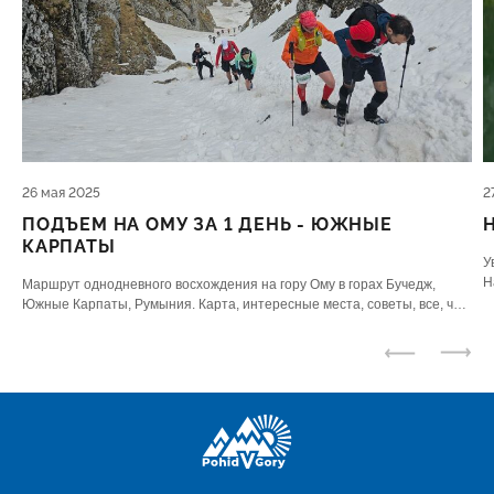
26 мая 2025
2
ПОДЪЕМ НА ОМУ ЗА 1 ДЕНЬ - ЮЖНЫЕ
КАРПАТЫ
У
Н
Маршрут однодневного восхождения на гору Ому в горах Бучедж,
ю
Южные Карпаты, Румыния. Карта, интересные места, советы, все, что
нужно знать.