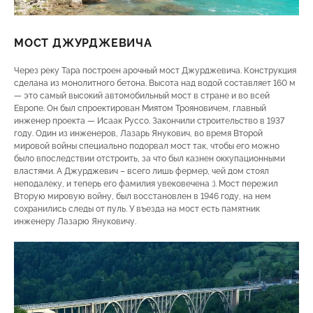
МОСТ ДЖУРДЖЕВИЧА
Через реку Тара построен арочный мост Джурджевича. Конструкция
сделана из монолитного бетона. Высота над водой составляет 160 м
— это самый высокий автомобильный мост в стране и во всей
Европе. Он был спроектирован Миятом Трояновичем, главный
инженер проекта — Исаак Руссо. Закончили строительство в 1937
году. Один из инженеров, Лазарь Янукович, во время Второй
мировой войны специально подорвал мост так, чтобы его можно
было впоследствии отстроить, за что был казнен оккупационными
властями. А Джурджевич – всего лишь фермер, чей дом стоял
неподалеку, и теперь его фамилия увековечена :). Мост пережил
Вторую мировую войну, был восстановлен в 1946 году, на нем
сохранились следы от пуль. У въезда на мост есть памятник
инженеру Лазарю Януковичу.