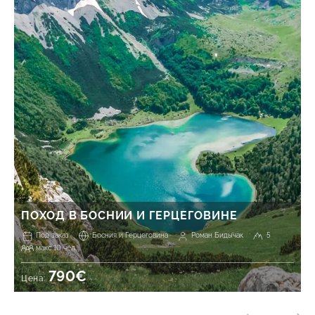
ПОХОД В БОСНИИ И ГЕРЦЕГОВИНЕ
Под заказ
Босния и Герцеговина
Роман Бидычак
5
макс 10 чел.
790€
Цена: