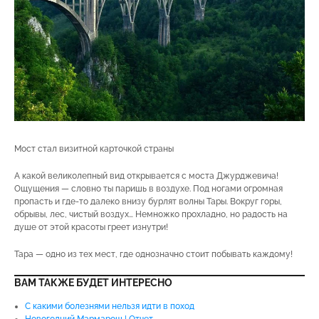
Мост стал визитной карточкой страны
А какой великолепный вид открывается с моста Джурджевича!
Ощущения — словно ты паришь в воздухе. Под ногами огромная
пропасть и где-то далеко внизу бурлят волны Тары. Вокруг горы,
обрывы, лес, чистый воздух… Немножко прохладно, но радость на
душе от этой красоты греет изнутри!
Тара — одно из тех мест, где однозначно стоит побывать каждому!
ВАМ ТАКЖЕ БУДЕТ ИНТЕРЕСНО
С какими болезнями нельзя идти в поход
Новогодний Мармарош | Отчет