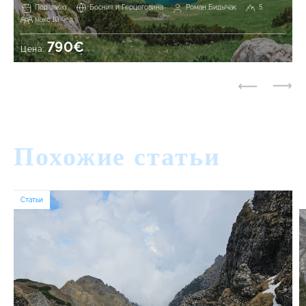
Под заказ
Босния и Герцеговина
Роман Бидычак
5
макс 10 чел.
790€
Цена:
Похожие статьи
Статьи