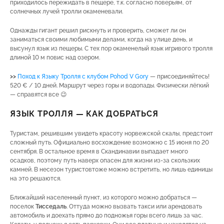
приходилось пережидать в пещере, т.к. согласно поверьям, от
солнечных лучей тролли окаменевали.
Однажды гигант решил рискнуть и проверить, сможет ли он
заниматься своими любимыми делами, когда на улице день, и
высунул язык из пещеры. С тех пор окаменелый язык игривого тролля
длиной 10 м повис над озером.
>>
Поход к Языку Тролля с клубом Pohod V Gory
— присоединяйтесь!
520 € / 10 дней. Маршрут через горы и водопады. Физически лёгкий
— справятся все 😉
ЯЗЫК ТРОЛЛЯ — КАК ДОБРАТЬСЯ
Туристам, решившим увидеть красоту норвежской скалы, предстоит
сложный путь. Официально восхождение возможно с 15 июня по 20
сентября. В остальное время в Скандинавии выпадает много
осадков, поэтому путь наверх опасен для жизни из-за скользких
камней. В несезон туристовтоже можно встретить, но лишь единицы
на это решаются.
Ближайший населенный пункт, из которого можно добраться —
поселок
Тисседаль
. Оттуда можно вызвать такси или арендовать
автомобиль и доехать прямо до подножья горы всего лишь за час.