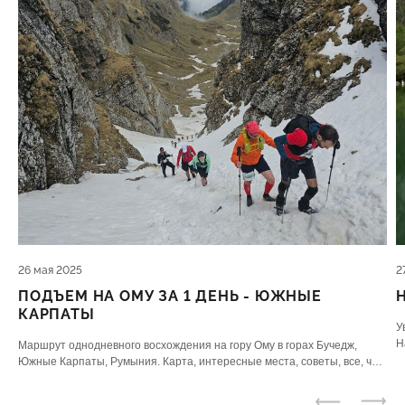
26 мая 2025
2
ПОДЪЕМ НА ОМУ ЗА 1 ДЕНЬ - ЮЖНЫЕ
КАРПАТЫ
У
Н
Маршрут однодневного восхождения на гору Ому в горах Бучедж,
ю
Южные Карпаты, Румыния. Карта, интересные места, советы, все, что
нужно знать.