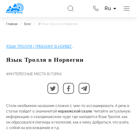
Ru
Главная
/
Блог
/
🎁 Язык Тролля в Норвегии
ЯЗЫК ТРОЛЛЯ | ТРЕККИНГ В НОРВЕГИИ
Язык Тролля в Норвегии
#ИНТЕРЕСНЫЕ МЕСТА В ГОРАХ
Столь необычное название сложно с чем-то ассоциировать. А речь в
статье пойдет о знаменитой
норвежской скале
. Читайте актуальную
информацию о скандинавском чуде: где находится Язык Тролля, как
он образовался (легенда и геология), как к нему добраться, что взять
с собой на восхождение и т.д.