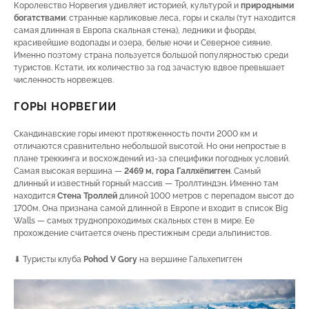
Королевство Норвегия удивляет историей, культурой и
природными
богатствами
: странные карликовые леса, горы и скалы (тут находится
самая длинная в Европа скальная стена), ледники и фьорды,
красивейшие водопады и озера, белые ночи и Северное сияние.
Именно поэтому страна пользуется большой популярностью среди
туристов. Кстати, их количество за год зачастую вдвое превышает
численность норвежцев.
ГОРЫ НОРВЕГИИ
Скандинавские горы имеют протяженность почти 2000 км и
отличаются сравнительно небольшой высотой. Но они непростые в
плане треккинга и восхождений из-за специфики погодных условий.
Самая высокая вершина —
2469 м, гора Галлхёпигген
. Самый
длинный и известный горный массив — Троллтиндэн. Именно там
находится
Стена Троллей
длиной 1000 метров с перепадом высот до
1700м. Она признана самой длинной в Европе и входит в список Big
Walls — самых труднопроходимых скальных стен в мире. Ее
прохождение считается очень престижным среди альпинистов.
⬇ Туристы клуба
Pohod V Gory
на вершине Гальхепигген