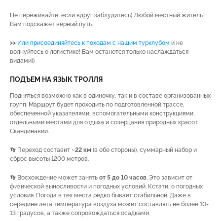
Не переживайте, если вдруг заблудитесь) Любой местный житель
Вам подскажет верный путь.
>>
Или присоединяйтесь к походам с нашим турклубом
и не
волнуйтесь о логистике! Вам останется только наслаждаться
видами))
ПОДЪЕМ НА ЯЗЫК ТРОЛЛЯ
Подняться возможно как в одиночку, так и в составе организованных
групп. Маршрут будет проходить по подготовленной трассе,
обеспеченной указателями, вспомогательными конструкциями,
отдельными местами для отдыха и созерцания природных красот
Скандинавии.
👣 Переход составит
~22 км
(в обе стороны), суммарный набор и
сброс высоты 1200 метров.
👣 Восхождение может занять
от 5 до 10 часов
. Это зависит от
физической выносливости и погодных условий. Кстати, о погодных
условия. Погода в тех места редко бывает стабильной. Даже в
середине лета температура воздуха может составлять не более 10-
13 градусов, а также сопровождаться осадками.