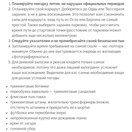
Планируйте поездку летом, не нарушая официальных периодов
Спланируйте свой маршрут. Доберитесь до Одды или Тюсседаля
заранее, а не в день восхождения. Это позволит вам сэкономить
силы для маршрута, ведь путь из Осло или Бергена не самый
простой. Также выберите заранее парковку, чтобы рассчитать
время пути до стартовой точки (расстояние от парковки может
добавить еще несколько километров)
Следуйте указателям и не пренебрегайте своей безопасностью
Запланируйте время пребывания на самой скале — час-полтора
минимум. Обычно до нее выстраивается очередь из желающих
сфотографироваться.
Для дневной вылазки: в рюкзак кладите только самое
необходимое, потому что даже лишний килограмм усложнит
ваше восхождение. Выделили для вас самые необходимые вещи
для разных условий погоды:
треккинговые ботинки
переобувка (идеально — треккинговые сандалии)
флисовая толстовка
треккинговые штаны, желательно трансформеры (можно
отстегнуть штанины и превратить их в шорты)
футболка или термобелье (верх)
непромокаемая куртка или дождевик-пончо
крем от загара
головной убор