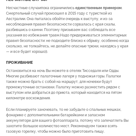
Несчастные случаипока ограничились
единственным примером
.
Смертельный случай произошел в 2015 году с туристкой из
Австралии. Она пыталась обойти очередь к выступу, и из-за
несоблюдения правил безопасности сорвалась с края скалы,
разбившись о камни. Поэтому призываем вас соблюдать все
указания во избежания травм.Надо придерживаться элементарных
правил безопасности: не подходите близко к обрыву, особенно когда
скользко, не толкайтесь, не делайте опасные трюки, находясь у края
— и все будет хорошо)).
ПРОЖИВАНИЕ
Остановиться на ночь Вы можете в отелях Тисседаля или Одды.
Многие разбивают палаточные лагеря у подножья горы. Палатки
также можно брать с собой на маршрут, для ночевки будут
промежуточные остановки. Палатку можно разместить рядом с
выступом или добраться до приюта, который находится на пятом
километре восхождения.
Если планируете заночевать, то не забудьте о спальных мешках,
фонарике с дополнительными батарейками и запасном
аккумуляторе для вашего фотоаппарата, потому что запечатлеть Вы
захотите большое количество мест. Рекомендуем также взять
газовую горелку, чтобы можно было приготовить пищу.