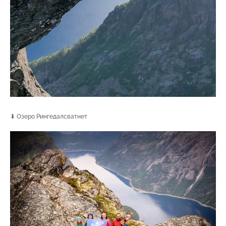
⬇ Озеро Рингедалсватнет