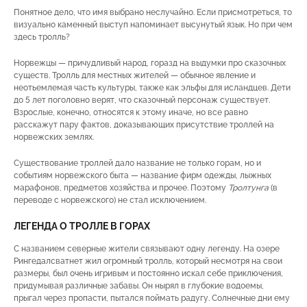
Понятное дело, что имя выбрано неслучайно. Если присмотреться, то
визуально каменный выступ напоминает высунутый язык. Но при чем
здесь тролль?
Норвежцы — причудливый народ, горазд на выдумки про сказочных
существ. Тролль для местных жителей — обычное явление и
неотьемлемая часть культуры, также как эльфы для исландцев. Дети
до 5 лет поголовно верят, что сказочный персонаж существует.
Взрослые, конечно, относятся к этому иначе, но все равно
расскажут пару фактов, доказывающих присутствие троллей на
норвежских землях.
Существование троллей дало название не только горам, но и
событиям норвежского быта — название фирм одежды, лыжных
марафонов, предметов хозяйства и прочее. Поэтому
Тролтунга
(в
переводе с норвежского) не стал исключением.
ЛЕГЕНДА О ТРОЛЛЕ В ГОРАХ
С названием северные жители связывают одну легенду. На озере
Рингедалсватнет жил огромный тролль, который несмотря на свои
размеры, был очень игривым и постоянно искал себе приключения,
придумывая различные забавы. Он нырял в глубокие водоемы,
прыгал через пропасти, пытался поймать радугу. Солнечные дни ему