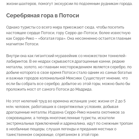
жизни шахтеров, помогут экскурсии по подземным рудникам города.
Серебряная гора в Потоси
Однако туристы со всего мира приезжают сюда, чтобы посетить
настоящее сердце Потоси, гору Серро-де-Потоси, более известную
как Серро-Рико – «богатая гора». Она несомненно остается главным
магнитом Потоси.
Внутри она как гигантский муравейник со множеством тоннелей-
лабиринтов. В ее недрах скрываются драгоценные камни, редкие
металлы, золото, но главным месторождением является серебро, по
добыче которого в свое время Потоси стало одним из самых богатых
и важных городов колониальной Мексики. Существует мнение, что
если бы собрать все серебро, добытое из этой горы, можно было бы
проложить мост от самого Потоси до Мадрида.
Но этот нелегкий труд во времена испанцев унес жизни от 2 до 5
млн. человек, работавших в сверхтяжелых условиях, добывая
драгоценные металлы. Издавна Серро-Рико манила охотников за
сокровищами, а теперь многочисленные туристы, искатели
экстремальных приключений и адреналина, идут по снежным тропам
в необычные пещеры, слушая легенды и предания местных о
таинственном сокровище, спрятанном в этой горе.