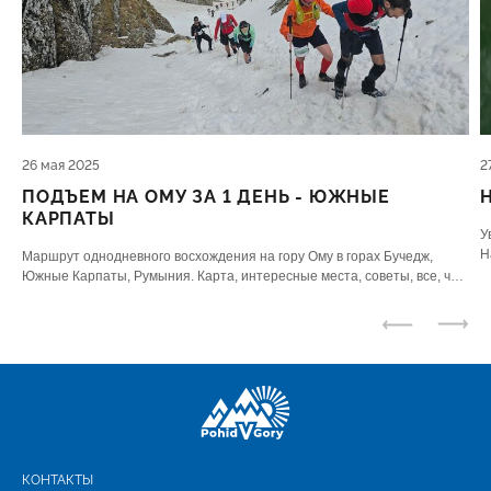
26 мая 2025
2
ПОДЪЕМ НА ОМУ ЗА 1 ДЕНЬ - ЮЖНЫЕ
КАРПАТЫ
У
Н
Маршрут однодневного восхождения на гору Ому в горах Бучедж,
ю
Южные Карпаты, Румыния. Карта, интересные места, советы, все, что
нужно знать.
КОНТАКТЫ