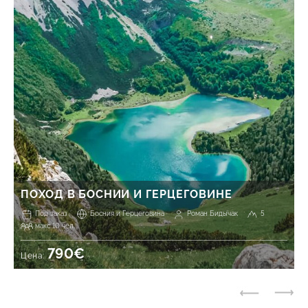
ПОХОД В БОСНИИ И ГЕРЦЕГОВИНЕ
Под заказ
Босния и Герцеговина
Роман Бидычак
5
макс 10 чел.
790€
Цена: