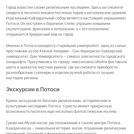
Город известен своим религиозным наследием. Здесь вы сможете
увидеть и посетить множество монастырей и католических церквей.
Изысканный Кафедральный собор является настоящим украшением
Потоси. Он построен в барочном стиле, украшен изящными
скульптурами, фресками и витражами, а с его колокольни
открывается прекрасный вид на город.
Именно в Потоси находится старейший университет, одно из самых
престижных вузов Южной Америки – Сан-Франциско-Хавьерский
университет. Дом Университета – символ элегантности городского
ландшафта. Прогуливаясь по городу, невозможно обойти фестиваль
цвета и ароматов местных рынков, где вы сможете приобрести
разнообразные сувениры и изделия ручной работы от лучших
мастеров региона.
Экскурсии в Потоси
Кроме экскурсий по богатым религиозным, историческим и
культурным наследиям Потоси, туристы имеют прекрасную
возможность посетить еще несколько фантастических музеев.
Среди них Музей масок, расположенный в самом центре Потоси.
Каждая маска – уникальная история, магия, отражение религиозных
верований, традиций и фольклора местного народа.