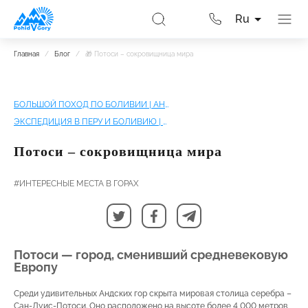
Ru
Главная
/
Блог
/
🎁 Потоси – сокровищница мира
БОЛЬШОЙ ПОХОД ПО БОЛИВИИ | АНДЫ, ТИТИКАКА И СОЛОНЧАК УЮНИ
ЭКСПЕДИЦИЯ В ПЕРУ И БОЛИВИЮ | КАК УВИДЕТЬ ВСЕ!
Потоси – сокровищница мира
#ИНТЕРЕСНЫЕ МЕСТА В ГОРАХ
Потоси — город, сменивший средневековую
Европу
Среди удивительных Андских гор скрыта мировая столица серебра –
Сан-Луис-Потоси. Оно расположено на высоте более 4 000 метров