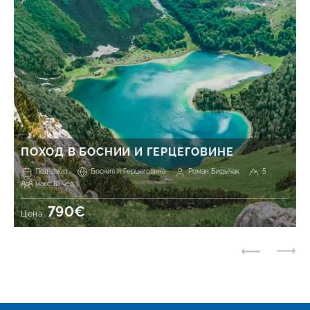
ПОХОД В БОСНИИ И ГЕРЦЕГОВИНЕ
Под заказ
Босния и Герцеговина
Роман Бидычак
5
макс 10 чел.
790€
Цена: