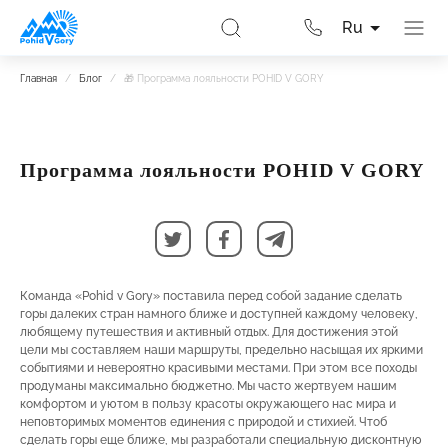
Ru
Главная
/
Блог
/
🎁 Программа лояльности POHID V GORY
Программа лояльности POHID V GORY
Команда «Pohid v Gory» поставила перед собой задание сделать
горы далеких стран намного ближе и доступней каждому человеку,
любящему путешествия и активный отдых. Для достижения этой
цели мы составляем наши маршруты, предельно насыщая их яркими
событиями и невероятно красивыми местами. При этом все походы
продуманы максимально бюджетно. Мы часто жертвуем нашим
комфортом и уютом в пользу красоты окружающего нас мира и
неповторимых моментов единения с природой и стихией. Чтоб
сделать горы еще ближе, мы разработали специальную дисконтную