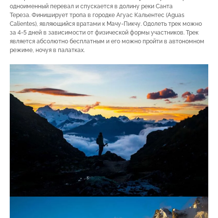
одноименный перевал и спускается в долину реки Санта
Тереза. Финиширует тропа в городке Агуас Кальентес (Aguas
Calientes), являющийся вратами к Мачу-Пикчу. Одолеть трек можно
за 4-5 дней в зависимости от физической формы участников. Трек
является абсолютно бесплатным и его можно пройти в автономном
режиме, ночуя в палатках.