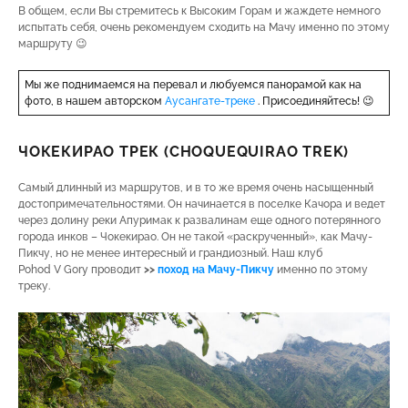
В общем, если Вы стремитесь к Высоким Горам и жаждете немного
испытать себя, очень рекомендуем сходить на Мачу именно по этому
маршруту 😉
Мы же поднимаемся на перевал и любуемся панорамой как на
фото, в нашем авторском
Аусангате-треке
. Присоединяйтесь! 😉
ЧОКЕКИРАО ТРЕК (CHOQUEQUIRAO TREK)
Самый длинный из маршрутов, и в то же время очень насыщенный
достопримечательностями. Он начинается в поселке Качора и ведет
через долину реки Апуримак к развалинам еще одного потерянного
города инков – Чокекирао. Он не такой «раскрученный», как Мачу-
Пикчу, но не менее интересный и грандиозный. Наш клуб
Pohod V Gory проводит
>>
поход на Мач
у-Пикчу
именно по этому
треку.