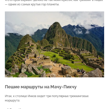
что второй вариант далеко не так неинтересен, как треккинг в Андах
— одних из самых крутых гор планеты.
Пешие маршруты на Мачу-Пикчу
Итак, к столице Инков ведет три популярных треккинговых
маршрута: