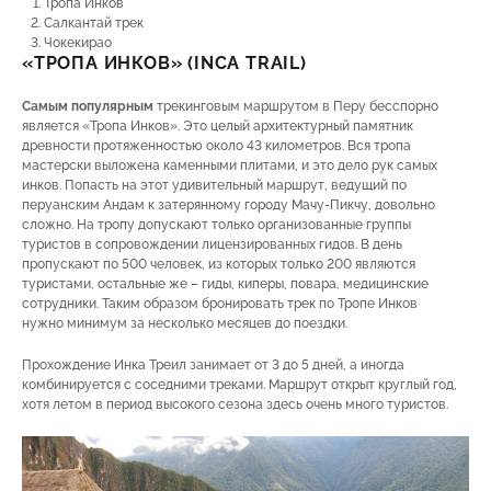
Тропа Инков
Салкантай трек
Чокекирао
«ТРОПА ИНКОВ» (INCA TRAIL)
Самым популярным
трекинговым маршрутом в Перу бесспорно
является «Тропа Инков». Это целый архитектурный памятник
древности протяженностью около 43 километров. Вся тропа
мастерски выложена каменными плитами, и это дело рук самых
инков. Попасть на этот удивительный маршрут, ведущий по
перуанским Андам к затерянному городу Мачу-Пикчу, довольно
сложно. На тропу допускают только организованные группы
туристов в сопровождении лицензированных гидов. В день
пропускают по 500 человек, из которых только 200 являются
туристами, остальные же – гиды, киперы, повара, медицинские
сотрудники. Таким образом бронировать трек по Тропе Инков
нужно минимум за несколько месяцев до поездки.
Прохождение Инка Треил занимает от 3 до 5 дней, а иногда
комбинируется с соседними треками. Маршрут открыт круглый год,
хотя летом в период высокого сезона здесь очень много туристов.