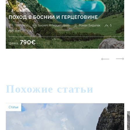
ПОХОД В БОСНИИ И ГЕРЦЕГОВИНЕ
Под заказ
Босния и Герцеговина
Роман Бидычак
5
макс 10 чел.
790€
Цена:
Похожие статьи
Статьи