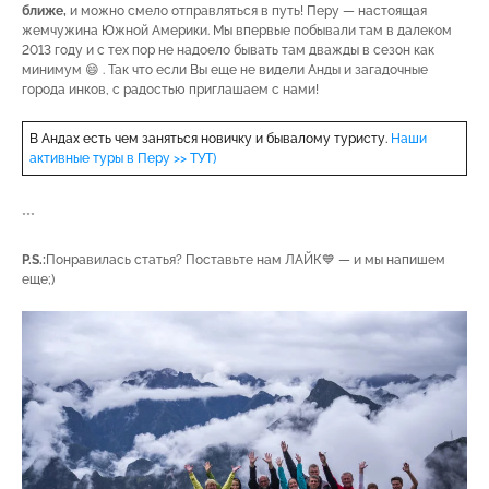
ближе,
и можно смело отправляться в путь! Перу — настоящая
жемчужина Южной Америки. Мы впервые побывали там в далеком
2013 году и с тех пор не надоело бывать там дважды в сезон как
минимум 😄 . Так что если Вы еще не видели Анды и загадочные
города инков, с радостью приглашаем с нами!
В Андах есть чем заняться новичку и бывалому туристу.
Наши
активные туры в Перу >> ТУТ)
***
P.S.:
Понравилась статья? Поставьте нам ЛАЙК💙 — и мы напишем
еще;)