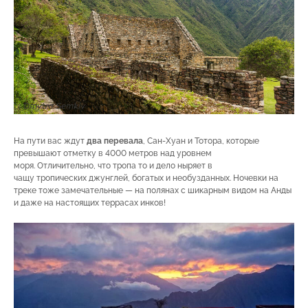
На пути вас ждут
два перевала
, Сан-Хуан и Тотора, которые
превышают отметку в 4000 метров над уровнем
моря. Отличительно, что тропа то и дело ныряет в
чащу тропических джунглей, богатых и необузданных. Ночевки на
треке тоже замечательные — на полянах с шикарным видом на Анды
и даже на настоящих террасах инков!