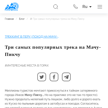
Ru
Главная
/
Блог
/
🎁 Три самых популярных трека на Мачу-Пикчу
ТРЕККИНГ В ПЕРУ | ПОХОД НА МАЧУ-ПИКЧУ
Три самых популярных трека на Мачу-
Пикчу
#ИНТЕРЕСНЫЕ МЕСТА В ГОРАХ
Миллионы туристов мечтают прикоснуться к тайнам затерянного
города Инков
Мачу-Пикчу…
Но на практике это не так-то просто:).
Нужно проделать нелегкий путь пешком, либо долго и дорого ехать
из Куско по пыльным дорогам в автобусах и поездах. Согласитесь,