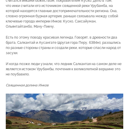
считался инками божеством, покровителем Куско. Дело в том,
что инки считали его источником священной реки Урубамба, на
которой находятся главные достопримечательности региона. Она,
словно огромная бурная артерия, раньше связывала между собой
ключевые города империи Инков: Куско, Саксайуман,
Ольянтайтамбо, Мачу-Пикчу.
Есть по этому поводу красивая легенда. Говорят, в древности два
брата, Салкантай и Аусангате (другая гора Перу, 6384м), разошлись
по разные стороны страны и создали реки, которые спасли народ от
засухи.
И когда позже люди узнали, что ледник Салкантая на самом деле не
является истоком Урубамбы, почтения к великолепной вершине это
не поубавило.
Священная долина Инков