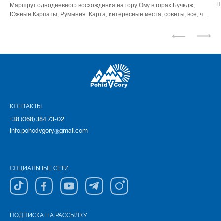
Н
Маршрут однодневного восхождения на гору Ому в горах Бучедж,
ю
Южные Карпаты, Румыния. Карта, интересные места, советы, все, что
нужно знать.
КОНТАКТЫ
+38 (068) 384 73-02
info.pohodvgory@gmail.com
СОЦИАЛЬНЫЕ СЕТИ
ПОДПИСКА НА РАССЫЛКУ