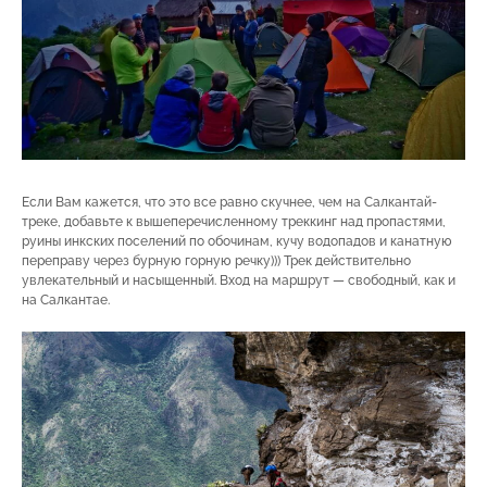
Если Вам кажется, что это все равно скучнее, чем на Салкантай-
треке, добавьте к вышеперечисленному треккинг над пропастями,
руины инкских поселений по обочинам, кучу водопадов и канатную
переправу через бурную горную речку))) Трек действительно
увлекательный и насыщенный. Вход на маршрут — свободный, как и
на Салкантае.