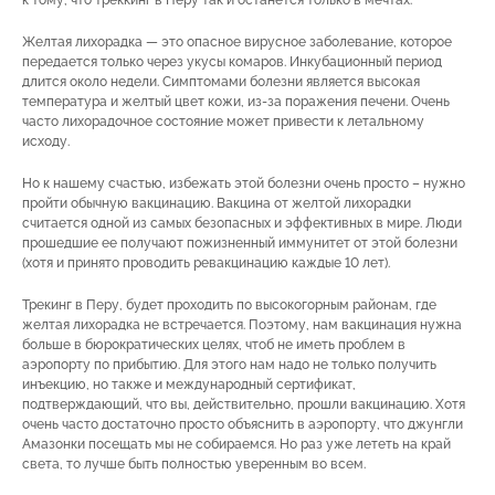
Желтая лихорадка — это опасное вирусное заболевание, которое
передается только через укусы комаров. Инкубационный период
длится около недели. Симптомами болезни является высокая
температура и желтый цвет кожи, из-за поражения печени. Очень
часто лихорадочное состояние может привести к летальному
исходу.
Но к нашему счастью, избежать этой болезни очень просто – нужно
пройти обычную вакцинацию. Вакцина от желтой лихорадки
считается одной из самых безопасных и эффективных в мире. Люди
прошедшие ее получают пожизненный иммунитет от этой болезни
(хотя и принято проводить ревакцинацию каждые 10 лет).
Трекинг в Перу, будет проходить по высокогорным районам, где
желтая лихорадка не встречается. Поэтому, нам вакцинация нужна
больше в бюрократических целях, чтоб не иметь проблем в
аэропорту по прибытию. Для этого нам надо не только получить
инъекцию, но также и международный сертификат,
подтверждающий, что вы, действительно, прошли вакцинацию. Хотя
очень часто достаточно просто объяснить в аэропорту, что джунгли
Амазонки посещать мы не собираемся. Но раз уже лететь на край
света, то лучше быть полностью уверенным во всем.