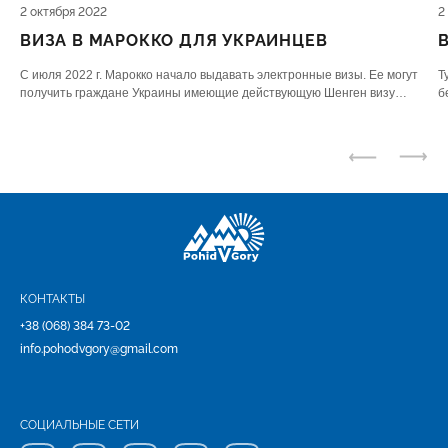
2 октября 2022
2
ВИЗА В МАРОККО ДЛЯ УКРАИНЦЕВ
С июля 2022 г. Марокко начало выдавать электронные визы. Ее могут
Т
получить граждане Украины имеющие действующую Шенген визу
б
(удивительно правда), британскую, канадскую, новозеландскую,
и
австралийскую визы, а действующую визу США.
ш
КОНТАКТЫ
+38 (068) 384 73-02
info.pohodvgory@gmail.com
СОЦИАЛЬНЫЕ СЕТИ