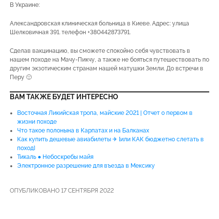
В Украине:
Александровская клиническая больница в Киеве. Адрес: улица
Шелковичная 391. телефон +380442873791.
Сделав вакцинацию, вы сможете спокойно себя чувствовать в
нашем походе на Мачу-Пикчу, а также не бояться путешествовать по
другим экзотическим странам нашей матушки Земли. До встречи в
Перу 🙂
ВАМ ТАКЖЕ БУДЕТ ИНТЕРЕСНО
Восточная Ликийская тропа, майские 2021 | Отчет о первом в
жизни походе
Что такое полонына в Карпатах и на Балканах
Как купить дешевые авиабилеты ✈ [или КАК бюджетно слетать в
поход]
Тикаль ● Небоскребы майя
Электронное разрешение для въезда в Мексику
ОПУБЛИКОВАНО 17 СЕНТЯБРЯ 2022