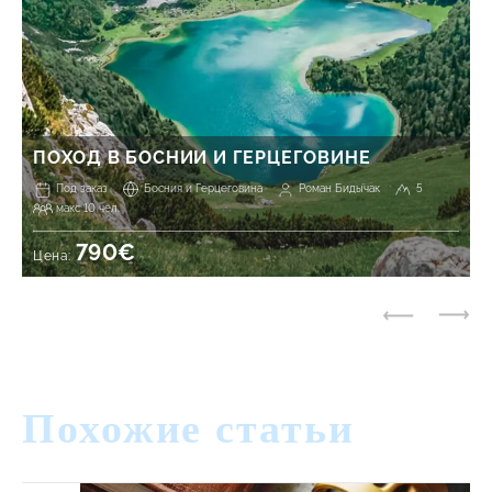
ПОХОД В БОСНИИ И ГЕРЦЕГОВИНЕ
Под заказ
Босния и Герцеговина
Роман Бидычак
5
макс 10 чел.
790€
Цена:
Похожие статьи