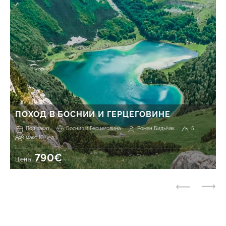
ПОХОД В БОСНИИ И ГЕРЦЕГОВИНЕ
Под заказ
Босния и Герцеговина
Роман Бидычак
5
макс 10 чел.
790€
Цена: