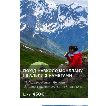
ПОХІД НАВКОЛО МОНБЛАНУ
| В АЛЬПИ З НАМЕТАМИ
Під замовлення
Альпи
Василь Шуляр
6.9
макс 12 чол.
450€
Ціна: