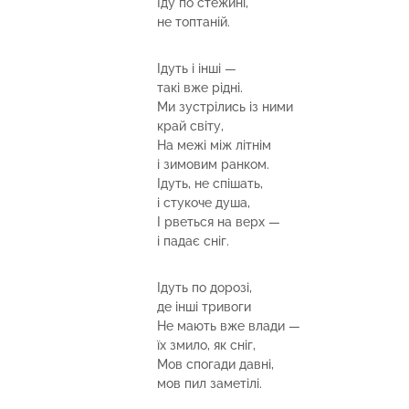
Іду по стежині,
не топтаній.
Ідуть і інші —
такі вже рідні.
Ми зустрілись із ними
край світу,
На межі між літнім
і зимовим ранком.
Ідуть, не спішать,
і стукоче душа,
І рветься на верх —
і падає сніг.
Ідуть по дорозі,
де інші тривоги
Не мають вже влади —
їх змило, як сніг,
Мов спогади давні,
мов пил заметілі.