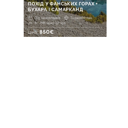
ПОХІД У ФАНСЬКИХ ГОРАХ +
БУХАРА І САМАРКАНД
Під замовлення
Таджикистан
8
макс 12 чол.
850€
Ціна: