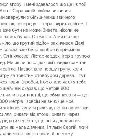
ся вгору, і мені здавалося, що це і є той
 Аж ні. Справжній підйом виявився
ми звернули з більш-менш звичного
юкзак, попереду — гора, вкрита снігом. І
е вже бути не може. Знаєте, ніколи не
е навіть буває. Стемніло. А ми все ще
уміло, що крутий підйом закінчився. Далі
 нам зовсім вже було «добре й приємно»,
 Ол інклюзив. Ліхтарик здох. Ігор з групою
. Ми йшли по слідах, які швидко замітав
ки світла. Наздогнали першу групу, коли
вітру за товстим стовбуром дерева. І тут
кох годин (пробач, Ігорю, але як є) я тебе
ко ще?» він сказав, що метрів 800 і
не вчили в дитинстві, що обманювати — це
00 метрів і зовсім не вниз (це моє
 хотілося кинути рюкзак, сісти навпочіпки,
зсилля, ридати від втоми, ридати через
м, ридати через те, що ноги доводилося
и, як мала дівчинка. І тільки Сергій, який
вали мене від істерики. Я не можу