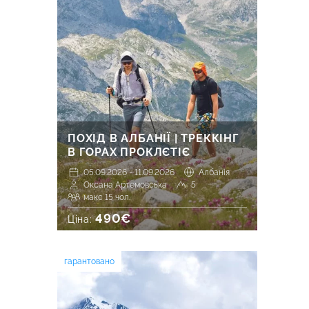
ПОХІД В АЛБАНІЇ | ТРЕККІНГ
В ГОРАХ ПРОКЛЄТІЄ
05.09.2026 - 11.09.2026
Албанія
Оксана Артемовська
5
макс 15 чол.
490€
Ціна:
гарантовано