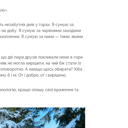
ую».
ь незабутніх днів у горах. Я сумую за
и на добу. Я сумую за чарівними заходами
захоплення. Я сумую за нами — тими, якими
 що дві пари друзів покликали мене в гори
 ніяк не могла вирішити, на чий бік стати )))
езповоротно. А навіщо щось обирати? Хіба
у б і ні. От і добре, от і вирішено.
нологію, краще опишу свої враження та