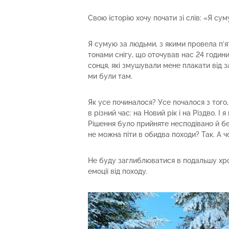
Свою історію хочу почати зі слів: «Я сум
Я сумую за людьми, з якими провела п’ят
тонами снігу, що оточував нас 24 годин
сонця, які змушували мене плакати від 
ми були там.
Як усе починалося? Усе почалося з того,
в різний час: на Новий рік і на Різдво. І я
Рішення було прийняте несподівано й б
не можна піти в обидва походи? Так. А чом
Не буду заглиблюватися в подальшу хро
емоції від походу.