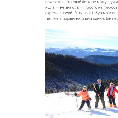
показати свою слабкість, не можу здати
йшла — не знаю як — просто на якихось
окреме спасибі. У ту ніч він був моїм св
тьмяніє в порівнянні з цим одним. Він пер