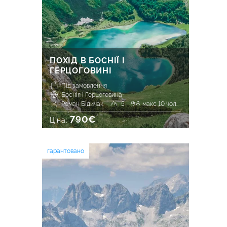
ПОХІД В БОСНІЇ І
ГЕРЦОГОВИНІ
Під замовлення
Боснія і Герцоговина
Роман Бідичак
5
макс 10 чол.
790€
Ціна:
гарантовано