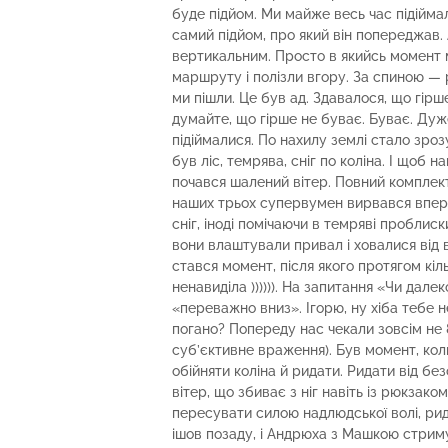
буде підйом. Ми майже весь час підіймали
самий підйом, про який він попереджав.
вертикальним. Просто в якийсь момент 
маршруту і полізли вгору. За спиною — р
ми пішли. Це був ад. Здавалося, що гірш
думайте, що гірше не буває. Буває. Дуж
підіймалися. По нахилу землі стало зроз
був ліс, темрява, сніг по коліна. І щоб
почався шалений вітер. Повний комплект.
наших трьох супервумен вирвався вперед
сніг, іноді помічаючи в темряві проблис
вони влаштували привал і ховалися від 
стався момент, після якого протягом кіль
ненавиділа )))))). На запитання «Чи дале
«переважно вниз». Ігорю, ну хіба тебе 
погано? Попереду нас чекали зовсім не 8
суб’єктивне враження). Був момент, коли
обійняти коліна й ридати. Ридати від бе
вітер, що збиває з ніг навіть із рюкзако
пересувати силою надлюдської волі, ридат
ішов позаду, і Андрюха з Машкою стриму