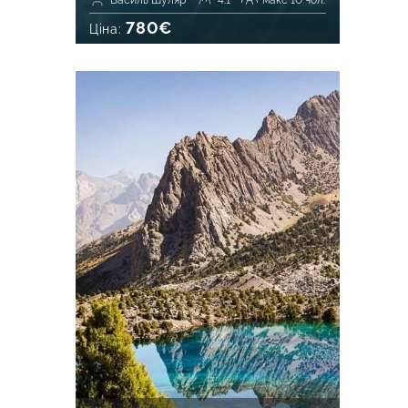
Василь Шуляр
4.1
макс 10 чол.
780€
Ціна: