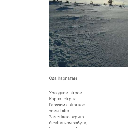
Ода Карпатам
Холодним вітром
Карпат зігріта,
Гарячим світанком
зими і літа.
Заметіллю вкрита
й світанком забута,